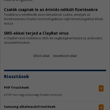
Csalók csaptak le az érintés nélküli fizetésekre
​Továbbra is emelkedik azon támadások száma, amelyek az
érintésmentes fizetési technológiákban rejlő lehetőségekkel élnek
vissza.
SMS-ekkel terjed a ClayRat vírus
​A ClayRat nevű mobilvírus SMS-ek segítségével terjed az androidos
okostelefonokon.
Előző oldal
-
Következő oldal
Riasztások
PHP frissítések
4
A PHP-hez négy biztonsági frissítés érkezett.
Samsung alkalmazásfrissítések
4