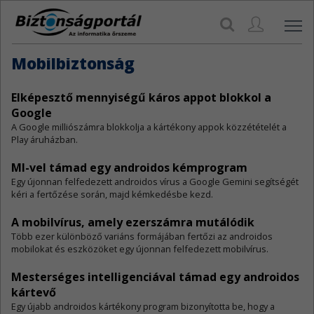
Navi
Mobilbiztonság
Elképesztő mennyiségű káros appot blokkol a
Google
​A Google milliószámra blokkolja a kártékony appok közzétételét a
Play áruházban.
MI-vel támad egy androidos kémprogram
​Egy újonnan felfedezett androidos vírus a Google Gemini segítségét
kéri a fertőzése során, majd kémkedésbe kezd.
A mobilvírus, amely ezerszámra mutálódik
​Több ezer különböző variáns formájában fertőzi az androidos
mobilokat és eszközöket egy újonnan felfedezett mobilvírus.
Mesterséges intelligenciával támad egy androidos
kártevő
​Egy újabb androidos kártékony program bizonyította be, hogy a