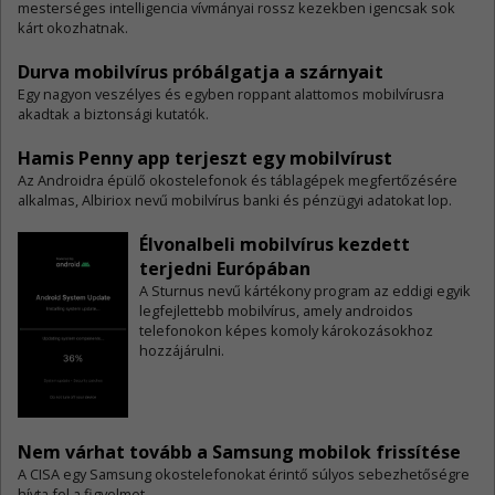
mesterséges intelligencia vívmányai rossz kezekben igencsak sok
kárt okozhatnak.
Durva mobilvírus próbálgatja a szárnyait
Egy nagyon veszélyes és egyben roppant alattomos mobilvírusra
akadtak a biztonsági kutatók.
Hamis Penny app terjeszt egy mobilvírust
Az Androidra épülő okostelefonok és táblagépek megfertőzésére
alkalmas, Albiriox nevű mobilvírus banki és pénzügyi adatokat lop.
Élvonalbeli mobilvírus kezdett
terjedni Európában
A Sturnus nevű kártékony program az eddigi egyik
legfejlettebb mobilvírus, amely androidos
telefonokon képes komoly károkozásokhoz
hozzájárulni.
Nem várhat tovább a Samsung mobilok frissítése
​A CISA egy Samsung okostelefonokat érintő súlyos sebezhetőségre
hívta fel a figyelmet.