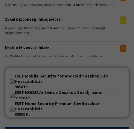
A Samsung számos alkalmazásához adott ki biztonsági frissítéseket.
Zyxel biztonsági hibajavítás
3
A Zyxel egy biztonsági javítást adott ki egyes hálózatbiztonsági
megoldásaihoz.
N-able N-central hibák
4
Az N-able N-central két sebezhetőség miatt szorul frissítésre.
Go sérülékenységek
4
ESET Mobile Security for Android 1 eszköz 3 év
A Go jelentős mennyiségű sebezhetőség miatt kapott frissítést.
Hosszabbítás
9890 Ft
ESET NOD32 Antivirus 2 eszköz 2 év Új licenc
WeeChat sebezhetőségek
3
31990 Ft
A WeeChat kapcsán három biztonsági hiba látott napvilágot.
ESET Home Security Premium 3 év 5 eszköz
Hosszabbítás
89990 Ft
AutoCAD sebezhetőségek
3
Az Autodesk AutoCAD szoftverek három biztonsági javítást kaptak.