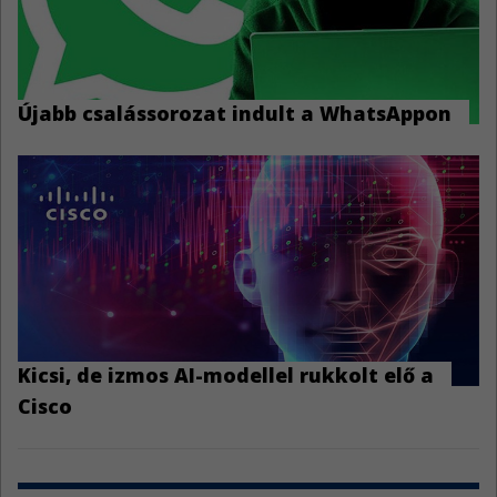
Újabb csalássorozat indult a WhatsAppon
Kicsi, de izmos AI-modellel rukkolt elő a
Cisco