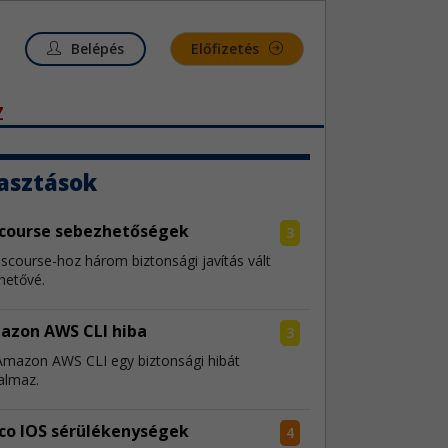
Belépés
Előfizetés
Z
asztások
scourse sebezhetőségek
3
iscourse-hoz három biztonsági javítás vált
hetővé.
azon AWS CLI hiba
3
Amazon AWS CLI egy biztonsági hibát
almaz.
co IOS sérülékenységek
4