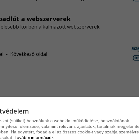
Go
A G
padlót a webszerverek
kapo
élesebb körben alkalmazott webszerverek
We
A W
napv
al
-
Következő oldal
Au
Az 
bizt
tvédelem
-kat (sütiket) használunk a weboldal működtetése, használatának
nyítése, elemzése, valamint releváns ajánlatok, tartalmak megjelenít
ben. Ha egyetért, fogadja el az összes cookie-t vagy szabja személyre
tásokat.
További információk...