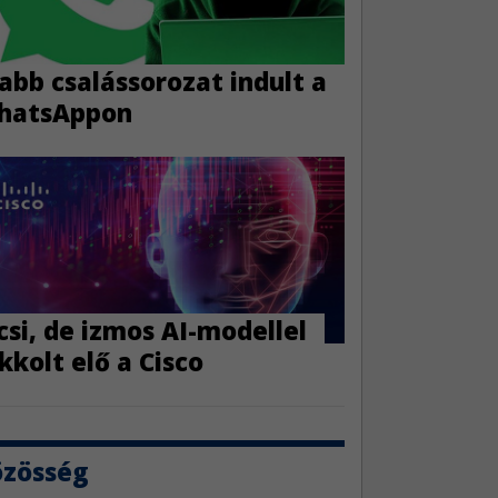
abb csalássorozat indult a
hatsAppon
csi, de izmos AI-modellel
kkolt elő a Cisco
özösség