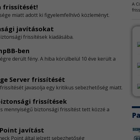
A Ci
frissítését!
fris
sége miatt adott ki figyelemfelhívó közleményt.
PHP
nsági javításokat
A PH
iztonsági frissítések kiadásába.
phpBB-ben
Sa
re derült fény. A hiba körülbelül 10 éve került a
A S
bizt
e Server frissítését
Zyx
rissítését javasolja egy kritikus sebezhetőség miatt.
A Zy
hál
iztonsági frissítések
ős mennyiségű biztonsági frissítést tett közzé a
N-a
Pa
Az 
Point javítást
fris
ck Point által jelzett sebezhetőség