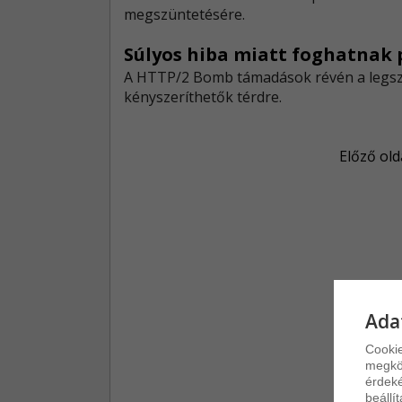
megszüntetésére.
Súlyos hiba miatt foghatnak 
A HTTP/2 Bomb támadások révén a legsz
kényszeríthetők térdre.
Előző old
Ada
Cookie
megkön
érdeké
beállí