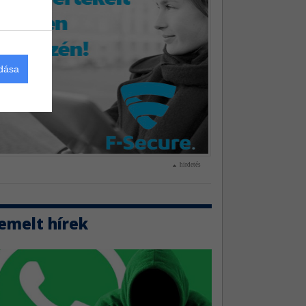
adása
hirdetés
emelt hírek