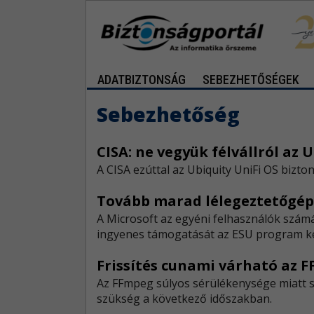
ADATBIZTONSÁG
SEBEZHETŐSÉGEK
Sebezhetőség
CISA: ne vegyük félvállról az U
A CISA ezúttal az Ubiquity UniFi OS bizton
Tovább marad lélegeztetőgép
A Microsoft az egyéni felhasználók szá
ingyenes támogatását az ESU program k
Frissítés cunami várható az 
​Az FFmpeg súlyos sérülékenysége miatt s
szükség a következő időszakban.