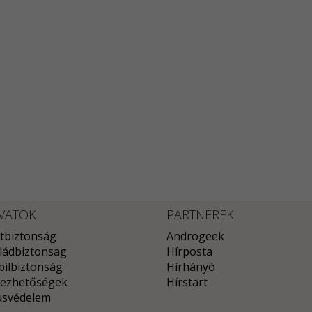
VATOK
PARTNEREK
tbiztonság
Androgeek
ládbiztonsag
Hírposta
ilbiztonság
Hírhányó
ezhetőségek
Hírstart
usvédelem