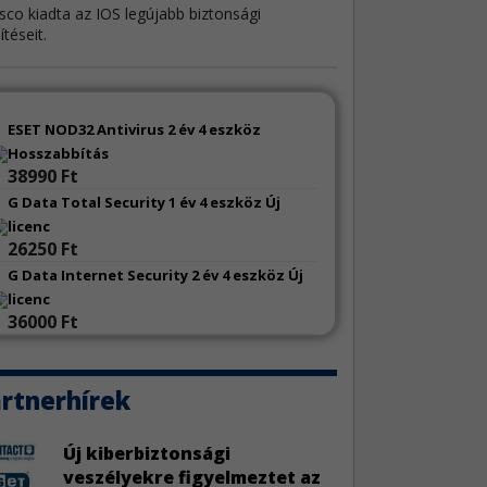
sco kiadta az IOS legújabb biztonsági
sítéseit.
 frissítések
4
P-hez négy biztonsági frissítés érkezett.
ESET NOD32 Antivirus 2 év 4 eszköz
Hosszabbítás
38990 Ft
msung alkalmazásfrissítések
4
G Data Total Security 1 év 4 eszköz Új
amsung számos alkalmazásához adott ki
licenc
onsági frissítéseket.
26250 Ft
G Data Internet Security 2 év 4 eszköz Új
el biztonsági hibajavítás
3
licenc
xel egy biztonsági javítást adott ki egyes
36000 Ft
ózatbiztonsági megoldásaihoz.
ble N-central hibák
rtnerhírek
4
N-able N-central két sebezhetőség miatt szorul
sítésre.
Új kiberbiztonsági
veszélyekre figyelmeztet az