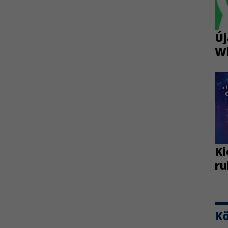
Új
W
Ki
ru
K