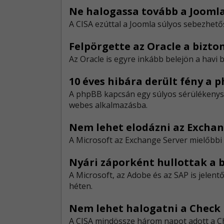
Ne halogassa tovább a Joomla 
A CISA ezúttal a Joomla súlyos sebezhető
Felpörgette az Oracle a bizto
Az Oracle is egyre inkább belejön a havi b
10 éves hibára derült fény a 
A phpBB kapcsán egy súlyos sérülékenység
webes alkalmazásba.
Nem lehet elodázni az Exchang
A Microsoft az Exchange Server mielőbbi f
Nyári záporként hullottak a b
​A Microsoft, az Adobe és az SAP is jelent
héten.
Nem lehet halogatni a Check 
A CISA mindössze három napot adott a Che