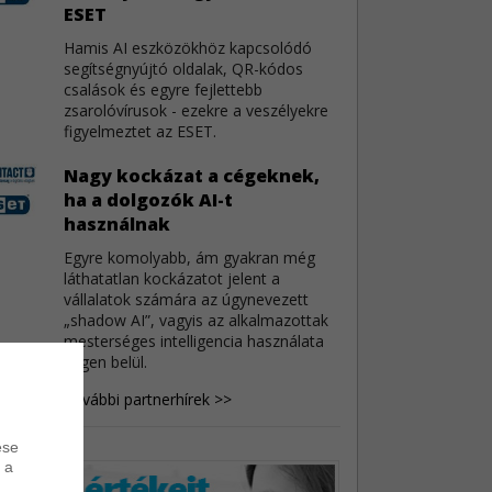
ESET
 sérülékenységek
4
Hamis AI eszközökhöz kapcsolódó
o jelentős mennyiségű sebezhetőség miatt
segítségnyújtó oldalak, QR-kódos
tt frissítést.
csalások és egyre fejlettebb
zsarolóvírusok - ezekre a veszélyekre
eChat sebezhetőségek
3
figyelmeztet az ESET.
eeChat kapcsán három biztonsági hiba látott
Nagy kockázat a cégeknek,
ilágot.
ha a dolgozók AI-t
használnak
toCAD sebezhetőségek
3
Egyre komolyabb, ám gyakran még
Autodesk AutoCAD szoftverek három
láthatatlan kockázatot jelent a
onsági javítást kaptak.
vállalatok számára az úgynevezett
„shadow AI”, vagyis az alkalmazottak
mesterséges intelligencia használata
cégen belül.
További partnerhírek >>
ése
 a