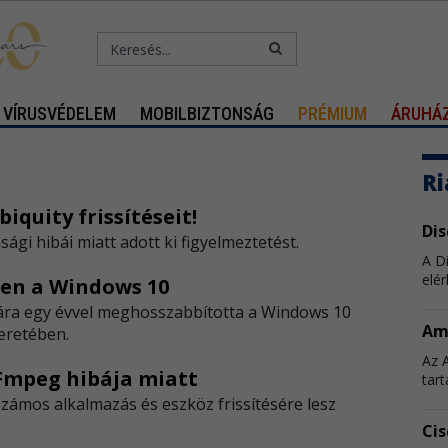
VÍRUSVÉDELEM
MOBILBIZTONSÁG
PRÉMIUM
ÁRUHÁ
Ri
biquity frissítéseit!
Di
sági hibái miatt adott ki figyelmeztetést.
A D
elér
en a Windows 10
mára egy évvel meghosszabbította a Windows 10
Am
eretében.
Az 
FFmpeg hibája miatt
tart
zámos alkalmazás és eszköz frissítésére lesz
Cis