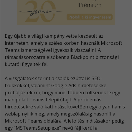
Egy újabb alvilági kampány vette kezdetét az
interneten, amely a széles körben használt Microsoft
Teams ismertségével igyekszik visszaélni. A
támadássorozatra elsőként a Blackpoint biztonsági
kutatói figyeltek fel.
A vizsgálatok szerint a csalók ezúttal is SEO-
trükkökkel, valamint Google Ads hirdetésekkel
próbálják elérni, hogy minél többen töltsenek le egy
manipulált Teams telepítőfájlt. A problémás
hirdetésekre való kattintást követően egy olyan hamis
weblap nyílik meg, amely megszólalásig hasonlít a
Microsoft Teams oldalára. A letöltés indításakor pedig
egy "MSTeamsSetup.exe" nevű fájl kerül a