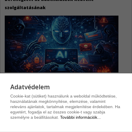
szolgáltatásának
Hogyan szolgálja az MI a kiberbűnözőket?
Adatvédelem
Cookie-kat (sütiket) használunk a weboldal működtetése,
használatának megkönnyítése, elemzése, valamint
releváns ajánlatok, tartalmak megjelenítése érdekében. Ha
egyetért, fogadja el az összes cookie-t vagy szabja
Riasztások
személyre a beállításokat.
További információk...
Discourse sebezhetőségek
3