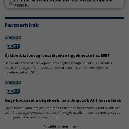
ESET Home Security Essential 2 év 4 eszköz Új licenc
47990 Ft
N-able N-central hibák
4
Az N-able N-central két sebezhetőség miatt szorul frissítésre.
Partnerhírek
Go sérülékenységek
4
A Go jelentős mennyiségű sebezhetőség miatt kapott frissítést.
WeeChat sebezhetőségek
3
Új kiberbiztonsági veszélyekre figyelmeztet az ESET
A WeeChat kapcsán három biztonsági hiba látott napvilágot.
Hamis AI eszközökhöz kapcsolódó segítségnyújtó oldalak, QR-kódos
csalások és egyre fejlettebb zsarolóvírusok - ezekre a veszélyekre
figyelmeztet az ESET.
AutoCAD sebezhetőségek
3
Az Autodesk AutoCAD szoftverek három biztonsági javítást kaptak.
Nagy kockázat a cégeknek, ha a dolgozók AI-t használnak
Egyre komolyabb, ám gyakran még láthatatlan kockázatot jelent a vállalatok
számára az úgynevezett „shadow AI”, vagyis az alkalmazottak mesterséges
intelligencia használata cégen belül.
További partnerhírek >>