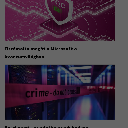
Elszámolta magát a Microsoft a
kvantumvilágban
Befellegzett az adathalászok kedvenc