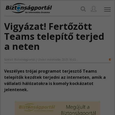
Navi
Vigyázat! Fertőzött
Teams telepítő terjed
a neten
Szerző: Biztonságportál | Utolsó módosítás: 2025.10.02.
​Veszélyes trójai programot terjesztő Teams
telepítők kezdtek terjedni az interneten, amik a
vállalati hálózatokra is komoly kockázatot
jelentenek.