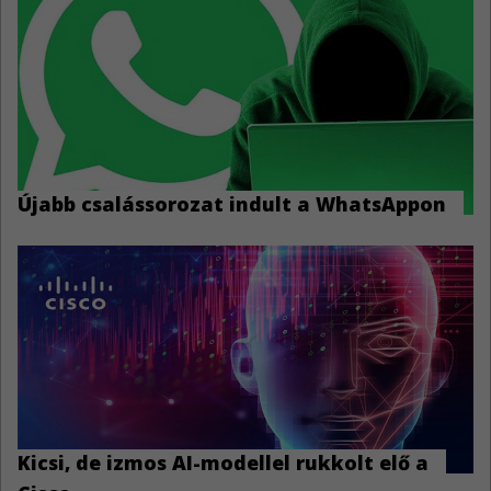
Újabb csalássorozat indult a WhatsAppon
Kicsi, de izmos AI-modellel rukkolt elő a