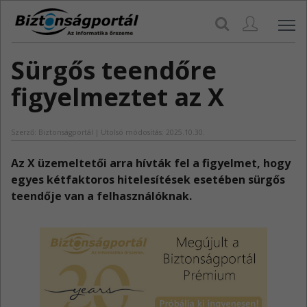
Navi
Sürgős teendőre
figyelmeztet az X
Szerző: Biztonságportál | Utolsó módosítás: 2025.10.30.
​Az X üzemeltetői arra hívták fel a figyelmet, hogy
egyes kétfaktoros hitelesítések esetében sürgős
teendője van a felhasználóknak.