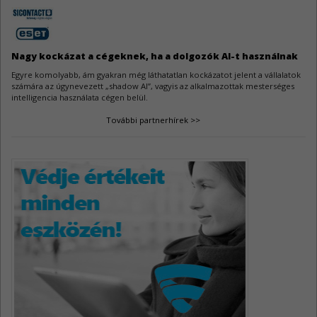
Samba sérülékenységek
3
A Samba féltucat sebezhetőségre kapott gyógymódot.
Nagy kockázat a cégeknek, ha a dolgozók AI-t használnak
Egyre komolyabb, ám gyakran még láthatatlan kockázatot jelent a vállalatok
számára az úgynevezett „shadow AI”, vagyis az alkalmazottak mesterséges
intelligencia használata cégen belül.
További partnerhírek >>