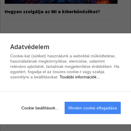
Hogyan szolgálja az MI a kiberbűnözőket?
Adatvédelem
Riasztások
Cookie-kat (sütiket) használunk a weboldal működtetése,
PHP frissítések
4
használatának megkönnyítése, elemzése, valamint
releváns ajánlatok, tartalmak megjelenítése érdekében. Ha
A PHP-hez négy biztonsági frissítés érkezett.
egyetért, fogadja el az összes cookie-t vagy szabja
személyre a beállításokat.
További információk...
Samsung alkalmazásfrissítések
4
A Samsung számos alkalmazásához adott ki biztonsági frissítéseket.
Zyxel biztonsági hibajavítás
3
Cookie beállítások...
Minden cookie elfogadása
A Zyxel egy biztonsági javítást adott ki egyes hálózatbiztonsági
megoldásaihoz.