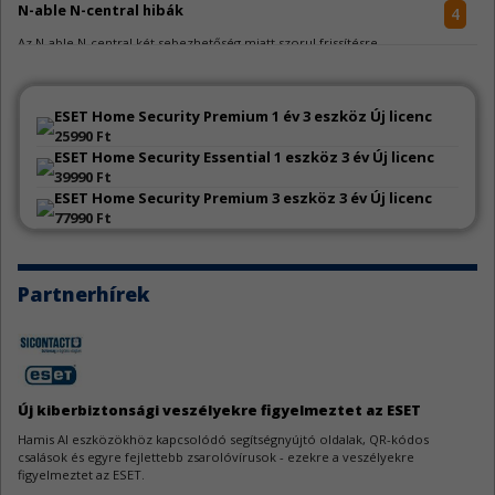
N-able N-central hibák
4
Az N-able N-central két sebezhetőség miatt szorul frissítésre.
Go sérülékenységek
4
ESET Home Security Premium 1 év 3 eszköz Új licenc
A Go jelentős mennyiségű sebezhetőség miatt kapott frissítést.
25990 Ft
ESET Home Security Essential 1 eszköz 3 év Új licenc
39990 Ft
WeeChat sebezhetőségek
3
ESET Home Security Premium 3 eszköz 3 év Új licenc
A WeeChat kapcsán három biztonsági hiba látott napvilágot.
77990 Ft
AutoCAD sebezhetőségek
3
Partnerhírek
Az Autodesk AutoCAD szoftverek három biztonsági javítást kaptak.
Apache Tomcat biztonsági hiba
3
Az Apache Tomcat egy közepes veszélyességű hiba miatt kapott frissítést.
Új kiberbiztonsági veszélyekre figyelmeztet az ESET
OpenVPN Server sérülékenységek
Hamis AI eszközökhöz kapcsolódó segítségnyújtó oldalak, QR-kódos
3
csalások és egyre fejlettebb zsarolóvírusok - ezekre a veszélyekre
Az OpenVPN Server fejlesztői hat biztonsági résről adtak tájékoztatást.
figyelmeztet az ESET.