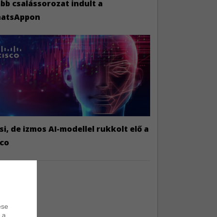
bb csalássorozat indult a
atsAppon
si, de izmos AI-modellel rukkolt elő a
sco
ése
 a