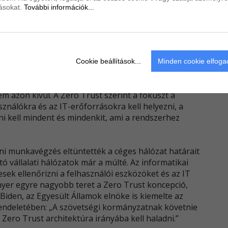
tásokat.
További információk...
kadály az azt illető bizonytalanság, hogyan érdemes
sultság- és hozzáférés-kezelés bevezetésének
Cookie beállítások...
Minden cookie elfog
zerűvé vált biztonsági koncepció, aminek
 a szervezetek automatikusan nem bízhatnak meg
m azon kívül. A Zero Trust szerint a fókuszt a
sználókra és az IT-erőforrásokra kell helyezni, a
ni kell mindent és mindenkit, ami a rendszerhez
ni munkavégzés eltüntették a céges hálózat határait
ó vállalati hálózatok már a múlté. Az informatikai
ek ellenőrizni a felhasználói eszközöket és az IT
 nyer egyre nagyobb teret a Zero Trust koncepció,
iden, az Egyesült Államok elnöke is kiemelte az
endeletében: „A szövetségi kormányzatnak követnie
 Zero Trust architektúra irányába kell haladni.”