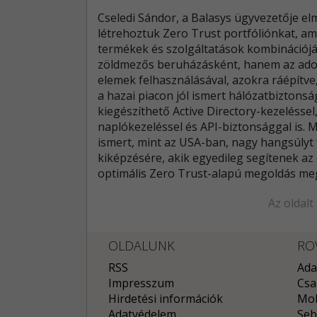
Cseledi Sándor, a Balasys ügyvezetője el
létrehoztuk Zero Trust portfóliónkat, ami
termékek és szolgáltatások kombinációjá
zöldmezős beruházásként, hanem az adot
elemek felhasználásával, azokra ráépítve
a hazai piacon jól ismert hálózatbiztons
kiegészíthető Active Directory-kezeléssel
naplókezeléssel és API-biztonsággal is.
ismert, mint az USA-ban, nagy hangsúlyt
kiképzésére, akik egyedileg segítenek a
optimális Zero Trust-alapú megoldás meg
Az oldalt
OLDALUNK
RO
RSS
Ada
Impresszum
Csa
Hirdetési információk
Mob
Adatvédelem
Seb