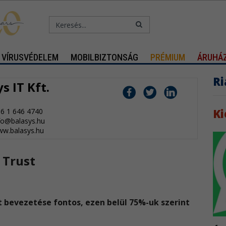
VÍRUSVÉDELEM
MOBILBIZTONSÁG
PRÉMIUM
ÁRUHÁ
Ri
s IT Kft.
Ki
6 1 646 4740
fo@balasys.hu
w.balasys.hu
 Trust
st bevezetése fontos, ezen belül 75%-uk szerint