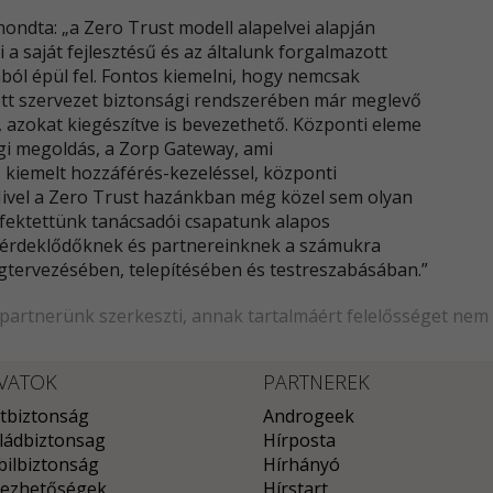
mondta: „a Zero Trust modell alapelvei alapján
 a saját fejlesztésű és az általunk forgalmazott
ból épül fel. Fontos kiemelni, hogy nemcsak
t szervezet biztonsági rendszerében már meglevő
, azokat kiegészítve is bevezethető. Központi eleme
ági megoldás, a Zorp Gateway, ami
, kiemelt hozzáférés-kezeléssel, központi
 Mivel a Zero Trust hazánkban még közel sem olyan
 fektettünk tanácsadói csapatunk alapos
z érdeklődőknek és partnereinknek a számukra
tervezésében, telepítésében és testreszabásában.”
 partnerünk szerkeszti, annak tartalmáért felelősséget nem 
VATOK
PARTNEREK
tbiztonság
Androgeek
ládbiztonsag
Hírposta
ilbiztonság
Hírhányó
ezhetőségek
Hírstart