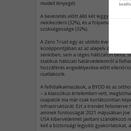
modell lényegét.
beállí
A bevezetés előtt álló két leggyakoribb a
nekikezdeni (32%), és a folyamatos jogo
szükségessége (32%).
A Zero Trust egy az utóbbi években néps
középpontjában az az alapelv áll, hogy
senkiben, sem a céges hálózaton belül, se
statikus hálózati határvédelemről a felha
hozzáférés engedélyezése előtt ellenőriz
csatlakozik.
A felhőalkalmazások, a BYOD és az ottho
– a klasszikus értelemben vett, megbízhat
csapatok ma már csak korlátozottan képes
infrastruktúrát. Ezt a trendet felismerve
aminek fontosságát 2021 májusában Joe B
USA kibervédelmét javítani szándékozó r
kell a biztonsági legjobb gyakorlatokat, a