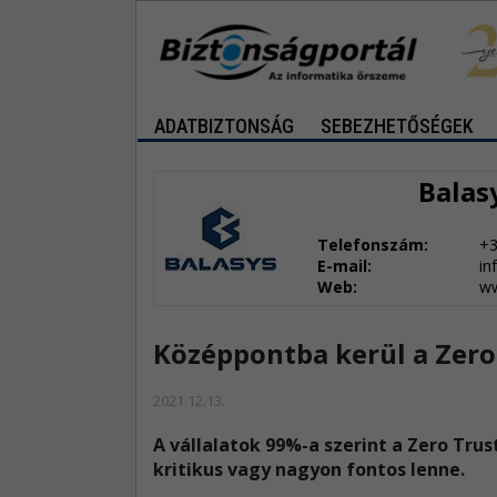
ADATBIZTONSÁG
SEBEZHETŐSÉGEK
Balasy
Telefonszám:
+3
E-mail:
in
Web:
ww
Középpontba kerül a Zero
2021.12.13.
A vállalatok 99%-a szerint a Zero Tru
kritikus vagy nagyon fontos lenne.