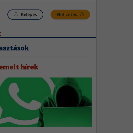
Belépés
Előfizetés
Z
asztások
emelt hírek