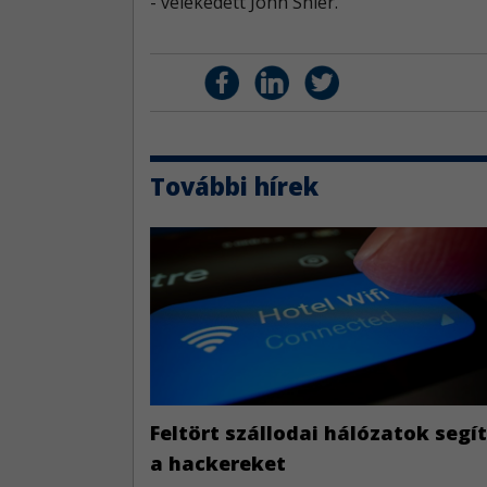
- vélekedett John Shier.
További hírek
Feltört szállodai hálózatok segít
a hackereket