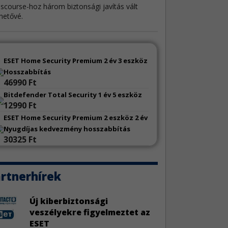
iscourse-hoz három biztonsági javítás vált
hetővé.
azon AWS CLI hiba
3
Amazon AWS CLI egy biztonsági hibát
ESET Home Security Premium 2 év 3 eszköz
almaz.
Hosszabbítás
46990 Ft
co IOS sérülékenységek
4
Bitdefender Total Security 1 év 5 eszköz
12990 Ft
sco kiadta az IOS legújabb biztonsági
sítéseit.
ESET Home Security Premium 2 eszköz 2 év
Nyugdíjas kedvezmény hosszabbítás
30325 Ft
 frissítések
4
P-hez négy biztonsági frissítés érkezett.
rtnerhírek
msung alkalmazásfrissítések
4
amsung számos alkalmazásához adott ki
Új kiberbiztonsági
onsági frissítéseket.
veszélyekre figyelmeztet az
ESET