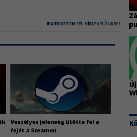
​Z
pu
IRATKOZZON FEL HÍRLEVELÜNKRE!
Új
W
ik
Veszélyes jelenség ütötte fel a
K
fejét a Steamen