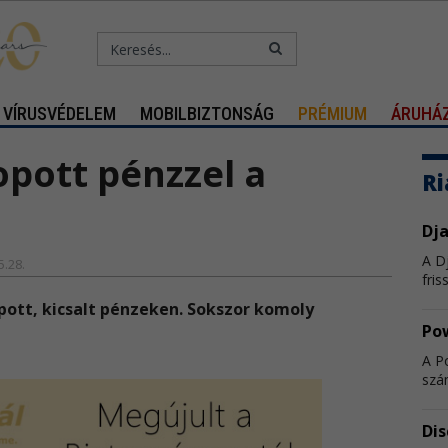
VÍRUSVÉDELEM
MOBILBIZTONSÁG
PRÉMIUM
ÁRUHÁ
opott pénzzel a
Ri
Dja
A D
5.28.
fris
pott, kicsalt pénzeken. Sokszor komoly
Po
A P
szá
Di