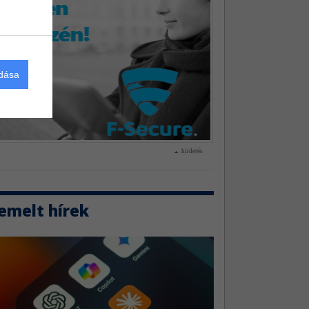
adása
hirdetés
emelt hírek