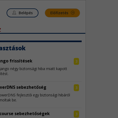
Belépés
Előfizetés
Z
asztások
ngo frissítések
3
jango négy biztonsági hiba miatt kapott
sítést.
werDNS sebezhetőség
3
owerDNS fejlesztői egy biztonsági hibáról
moltak be.
scourse sebezhetőségek
3