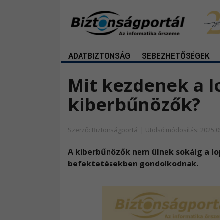
ADATBIZTONSÁG
SEBEZHETŐSÉGEK
Mit kezdenek a l
kiberbűnözők?
Szerző: Biztonságportál | Utolsó módosítás: 2025.0
​A kiberbűnözők nem ülnek sokáig a lo
befektetésekben gondolkodnak.