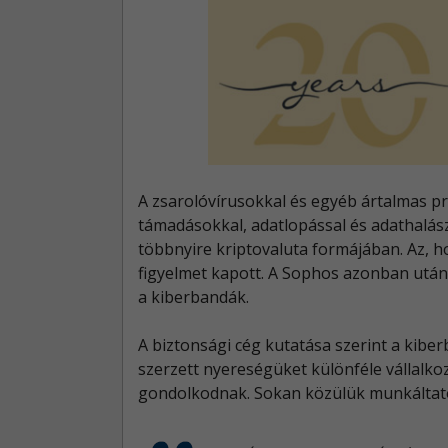
A zsarolóvírusokkal és egyéb ártalmas p
támadásokkal, adatlopással és adathalász
többnyire kriptovaluta formájában. Az, h
figyelmet kapott. A Sophos azonban utána
a kiberbandák.
A biztonsági cég kutatása szerint a kibe
szerzett nyereségüket különféle vállalko
gondolkodnak. Sokan közülük munkáltató