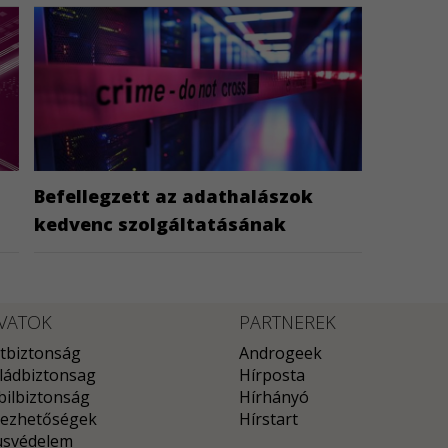
Befellegzett az adathalászok
kedvenc szolgáltatásának
VATOK
PARTNEREK
tbiztonság
Androgeek
ládbiztonsag
Hírposta
ilbiztonság
Hírhányó
ezhetőségek
Hírstart
usvédelem