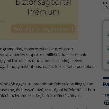
A D
elér
Am
Az 
tart
Cis
rogramokkal, módszerekkel végrehajtott
A Ci
attal a hackercsoportok milliókat kasszíroznak -
fris
ogy mi történik ezután a pénzzel, eddig kevés
járt, hogy miként használják fel ezeket a pénzeket
PHP
A PH
Pa
rbűnözők egyre tudatosabban fektetik be illegálisan
Sa
zásokba, és hosszú távú, stratégiai befektetésekben
kká, üzletemberekké, befektetőkké válnak.
A S
bizt