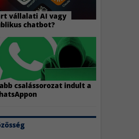
árt vállalati AI vagy
blikus chatbot?
abb csalássorozat indult a
hatsAppon
özösség