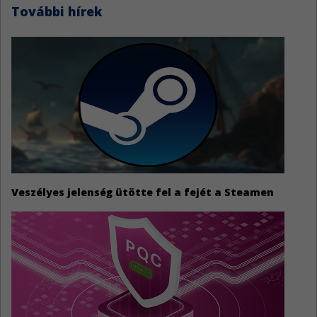
További hírek
Veszélyes jelenség ütötte fel a fejét a Steamen