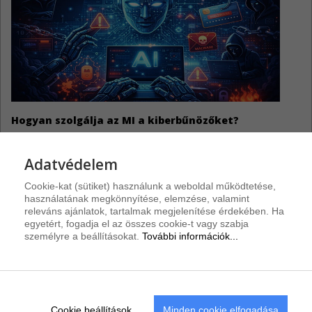
Hogyan szolgálja az MI a kiberbűnözőket?
Adatvédelem
Cookie-kat (sütiket) használunk a weboldal működtetése,
használatának megkönnyítése, elemzése, valamint
Riasztások
releváns ajánlatok, tartalmak megjelenítése érdekében. Ha
egyetért, fogadja el az összes cookie-t vagy szabja
személyre a beállításokat.
További információk...
Discourse sebezhetőségek
3
A Discourse-hoz három biztonsági javítás vált elérhetővé.
Amazon AWS CLI hiba
3
Cookie beállítások...
Minden cookie elfogadása
Az Amazon AWS CLI egy biztonsági hibát tartalmaz.