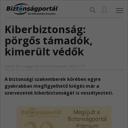
Navi
Kiberbiztonság:
pörgős támadók,
kimerült védők
Szerző: Biztonságportál | Utolsó módosítás: 2025.11.11.
​A biztonsági szakemberek körében egyre
gyakrabban megfigyelhető kiégés már a
szervezetek kiberbiztonságát is veszélyezteti.