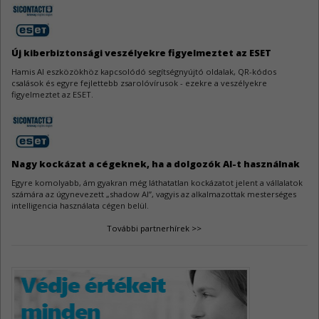
Go sérülékenységek
4
A Go jelentős mennyiségű sebezhetőség miatt kapott frissítést.
Új kiberbiztonsági veszélyekre figyelmeztet az ESET
WeeChat sebezhetőségek
3
Hamis AI eszközökhöz kapcsolódó segítségnyújtó oldalak, QR-kódos
A WeeChat kapcsán három biztonsági hiba látott napvilágot.
csalások és egyre fejlettebb zsarolóvírusok - ezekre a veszélyekre
figyelmeztet az ESET.
AutoCAD sebezhetőségek
3
Az Autodesk AutoCAD szoftverek három biztonsági javítást kaptak.
Nagy kockázat a cégeknek, ha a dolgozók AI-t használnak
Egyre komolyabb, ám gyakran még láthatatlan kockázatot jelent a vállalatok
számára az úgynevezett „shadow AI”, vagyis az alkalmazottak mesterséges
intelligencia használata cégen belül.
További partnerhírek >>