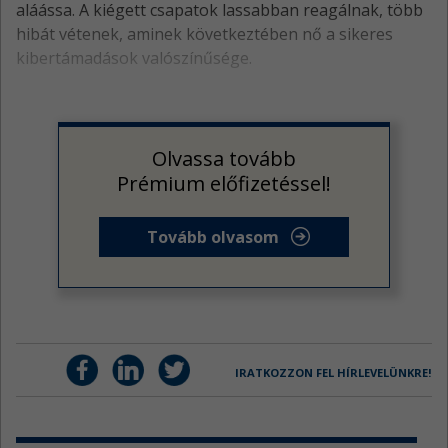
aláássa. A kiégett csapatok lassabban reagálnak, több
hibát vétenek, aminek következtében nő a sikeres
kibertámadások valószínűsége.
Olvassa tovább
Prémium előfizetéssel!
Tovább olvasom
IRATKOZZON FEL HÍRLEVELÜNKRE!