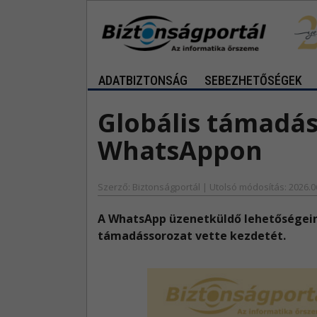
ADATBIZTONSÁG
SEBEZHETŐSÉGEK
Globális támadás
WhatsAppon
Szerző: Biztonságportál | Utolsó módosítás: 2026.0
​A WhatsApp üzenetküldő lehetőségein
támadássorozat vette kezdetét.