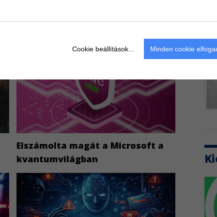
Cookie beállítások...
Minden cookie elfog
Elszámolta magát a Microsoft a
Ki
kvantumvilágban