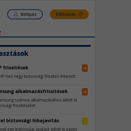
Belépés
Előfizetés
Z
asztások
 frissítések
4
P-hez négy biztonsági frissítés érkezett.
msung alkalmazásfrissítések
4
amsung számos alkalmazásához adott ki
onsági frissítéseket.
el biztonsági hibajavítás
3
xel egy biztonsági javítást adott ki egyes