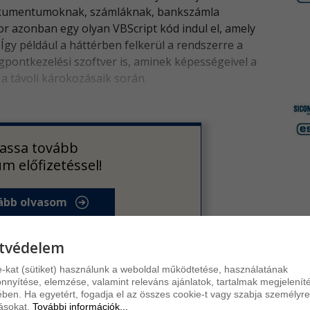
Ap
dokumentumoknak, számláknak, bankszámla
r azonban egy olyan VBScript kód indul el, amely
Az 
 Így például a háttérben felkerül a rendszerre a
hiba
ontkezelési szoftver is, aminek képességeivel a
 a távoli károkozásaik során.
Op
Az O
adta
assa tovább
Sa
m előfizetéssel!
A S
gyó
bb olvasom
tvédelem
-kat (sütiket) használunk a weboldal működtetése, használatának
nyítése, elemzése, valamint releváns ajánlatok, tartalmak megjelenít
ben. Ha egyetért, fogadja el az összes cookie-t vagy szabja személyre
IRATKOZZON FEL HÍRLEVELÜNKRE!
tásokat.
További információk...