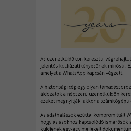
Az üzenetküldőkön keresztül végrehajtott
jelentős kockázati tényezőnek minősül. Ez
amelyet a WhatsApp kapcsán végzett.
A biztonsági cég egy olyan támadássoroza
áldozatok a népszerű üzenetküldőn kere
ezeket megnyitják, akkor a számítógép
Az adathalászok ezúttal kompromittált 
hogy az azokhoz kapcsolódó ismerősök 
küldjenek egy-egy mellékelt dokumentumm