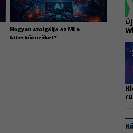
Új
W
Hogyan szolgálja az MI a
kiberbűnözőket?
Ki
ru
K