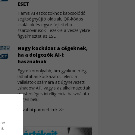
ESET
ache Tomcat biztonsági hiba
3
Hamis AI eszközökhöz kapcsolódó
Apache Tomcat egy közepes veszélyességű
segítségnyújtó oldalak, QR-kódos
 miatt kapott frissítést.
csalások és egyre fejlettebb
zsarolóvírusok - ezekre a veszélyekre
enVPN Server sérülékenységek
3
figyelmeztet az ESET.
penVPN Server fejlesztői hat biztonsági résről
Nagy kockázat a cégeknek,
k tájékoztatást.
ha a dolgozók AI-t
használnak
mba sérülékenységek
3
Egyre komolyabb, ám gyakran még
amba féltucat sebezhetőségre kapott
láthatatlan kockázatot jelent a
gymódot.
vállalatok számára az úgynevezett
„shadow AI”, vagyis az alkalmazottak
mesterséges intelligencia használata
cégen belül.
További partnerhírek >>
ése
 a