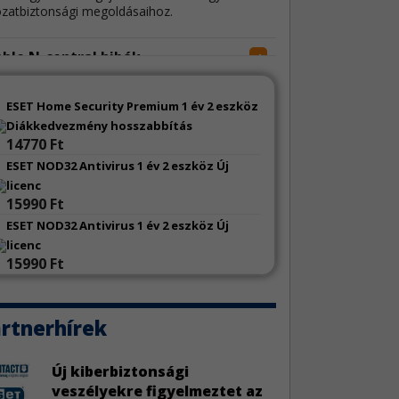
ózatbiztonsági megoldásaihoz.
ble N-central hibák
4
N-able N-central két sebezhetőség miatt szorul
sítésre.
ESET Home Security Premium 1 év 2 eszköz
Diákkedvezmény hosszabbítás
14770 Ft
 sérülékenységek
4
ESET NOD32 Antivirus 1 év 2 eszköz Új
o jelentős mennyiségű sebezhetőség miatt
licenc
tt frissítést.
15990 Ft
ESET NOD32 Antivirus 1 év 2 eszköz Új
eChat sebezhetőségek
3
licenc
eeChat kapcsán három biztonsági hiba látott
15990 Ft
ilágot.
toCAD sebezhetőségek
rtnerhírek
3
Autodesk AutoCAD szoftverek három
onsági javítást kaptak.
Új kiberbiztonsági
veszélyekre figyelmeztet az