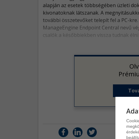
alapján az esetek többségében üzleti 
kivonatoknak látszanak. A megnyitásukko
további összetevőket telepít fel a PC-kre.
ManageEngine Endpoint Central nevű végp
csalók a későbbiekben vissza tudnak élni
Olv
Prémiu
Tová
Ada
Cookie
megkön
érdeké
beállí