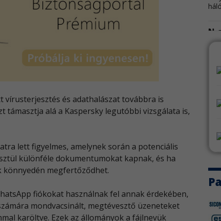
hál
N-a
Az 
fris
Go
A G
 vírusterjesztés és adathalászat továbbra is
kapo
t támasztja alá a Kaspersky legutóbbi vizsgálata is,
We
A W
tra lett figyelmes, amelynek során a potenciális
napv
sztül különféle dokumentumokat kapnak, és ha
ük könnyedén megfertőződhet.
Au
Pa
WhatsApp fiókokat használnak fel annak érdekében,
Az 
bizt
számára mondvacsinált, megtévesztő üzeneteket
al karöltve. Ezek az állományok a fájlnevük