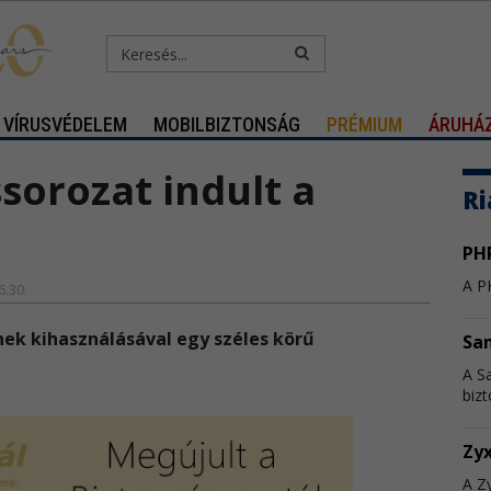
VÍRUSVÉDELEM
MOBILBIZTONSÁG
PRÉMIUM
ÁRUHÁ
sorozat indult a
Ri
PHP
A PH
6.30.
ek kihasználásával egy széles körű
Sa
A S
bizt
Zyx
A Zy