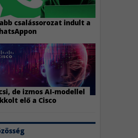
abb csalássorozat indult a
hatsAppon
csi, de izmos AI-modellel
kkolt elő a Cisco
özösség