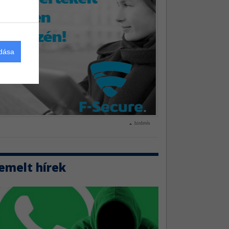
adása
hirdetés
emelt hírek