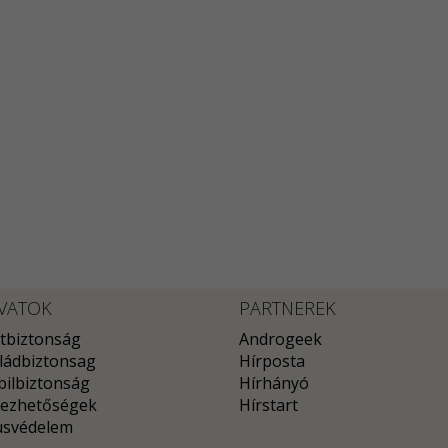
VATOK
PARTNEREK
tbiztonság
Androgeek
ládbiztonsag
Hírposta
ilbiztonság
Hírhányó
ezhetőségek
Hírstart
usvédelem