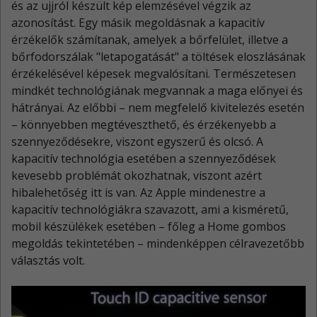
és az ujjról készült kép elemzésével végzik az
azonosítást. Egy másik megoldásnak a kapacitív
érzékelők számítanak, amelyek a bőrfelület, illetve a
bőrfodorszálak "letapogatását" a töltések eloszlásának
érzékelésével képesek megvalósítani. Természetesen
mindkét technológiának megvannak a maga előnyei és
hátrányai. Az előbbi – nem megfelelő kivitelezés esetén
– könnyebben megtéveszthető, és érzékenyebb a
szennyeződésekre, viszont egyszerű és olcsó. A
kapacitív technológia esetében a szennyeződések
kevesebb problémát okozhatnak, viszont azért
hibalehetőség itt is van. Az Apple mindenestre a
kapacitív technológiákra szavazott, ami a kisméretű,
mobil készülékek esetében – főleg a Home gombos
megoldás tekintetében – mindenképpen célravezetőbb
választás volt.