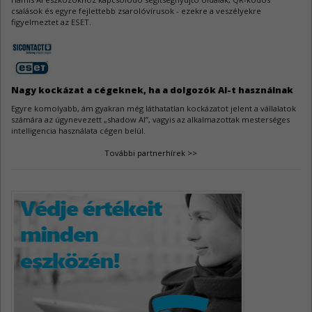
csalások és egyre fejlettebb zsarolóvírusok - ezekre a veszélyekre
figyelmeztet az ESET.
AutoCAD sebezhetőségek
3
Az Autodesk AutoCAD szoftverek három biztonsági javítást kaptak.
Nagy kockázat a cégeknek, ha a dolgozók AI-t használnak
Egyre komolyabb, ám gyakran még láthatatlan kockázatot jelent a vállalatok
számára az úgynevezett „shadow AI”, vagyis az alkalmazottak mesterséges
intelligencia használata cégen belül.
További partnerhírek >>