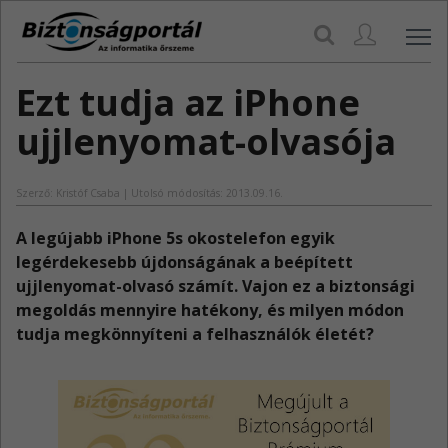
Navi
Ezt tudja az iPhone
ujjlenyomat-olvasója
Szerző: Kristóf Csaba | Utolsó módosítás: 2013.09.16.
A legújabb iPhone 5s okostelefon egyik
legérdekesebb újdonságának a beépített
ujjlenyomat-olvasó számít. Vajon ez a biztonsági
megoldás mennyire hatékony, és milyen módon
tudja megkönnyíteni a felhasználók életét?