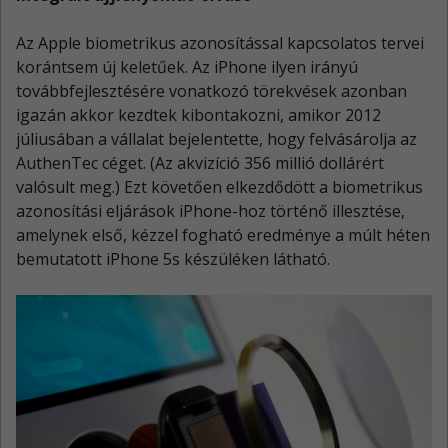
Az Apple biometrikus azonosítással kapcsolatos tervei
korántsem új keletűek. Az iPhone ilyen irányú
továbbfejlesztésére vonatkozó törekvések azonban
igazán akkor kezdtek kibontakozni, amikor 2012
júliusában a vállalat bejelentette, hogy felvásárolja az
AuthenTec céget. (Az akvizíció 356 millió dollárért
valósult meg.) Ezt követően elkezdődött a biometrikus
azonosítási eljárások iPhone-hoz történő illesztése,
amelynek első, kézzel fogható eredménye a múlt héten
bemutatott iPhone 5s készüléken látható.