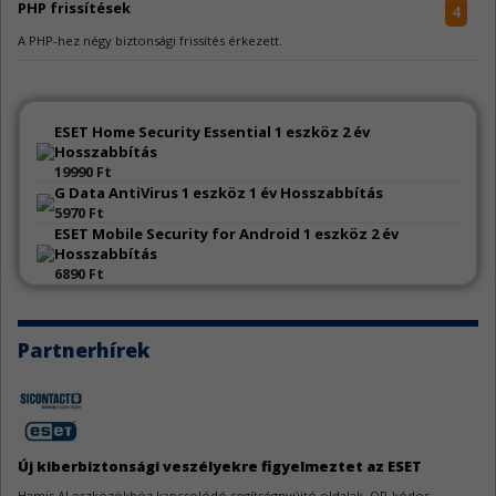
PHP frissítések
4
A PHP-hez négy biztonsági frissítés érkezett.
Samsung alkalmazásfrissítések
4
A Samsung számos alkalmazásához adott ki biztonsági frissítéseket.
ESET Home Security Essential 1 eszköz 2 év
Hosszabbítás
19990 Ft
Zyxel biztonsági hibajavítás
3
G Data AntiVirus 1 eszköz 1 év Hosszabbítás
5970 Ft
A Zyxel egy biztonsági javítást adott ki egyes hálózatbiztonsági
megoldásaihoz.
ESET Mobile Security for Android 1 eszköz 2 év
Hosszabbítás
6890 Ft
N-able N-central hibák
4
Az N-able N-central két sebezhetőség miatt szorul frissítésre.
Partnerhírek
Go sérülékenységek
4
A Go jelentős mennyiségű sebezhetőség miatt kapott frissítést.
WeeChat sebezhetőségek
3
Új kiberbiztonsági veszélyekre figyelmeztet az ESET
A WeeChat kapcsán három biztonsági hiba látott napvilágot.
Hamis AI eszközökhöz kapcsolódó segítségnyújtó oldalak, QR-kódos