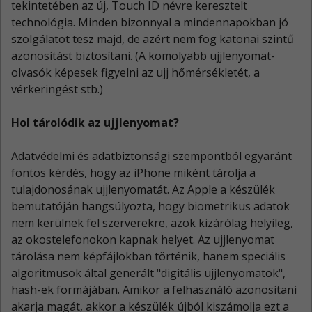
tekintetében az új, Touch ID névre keresztelt
technológia. Minden bizonnyal a mindennapokban jó
szolgálatot tesz majd, de azért nem fog katonai szintű
azonosítást biztosítani. (A komolyabb ujjlenyomat-
olvasók képesek figyelni az ujj hőmérsékletét, a
vérkeringést stb.)
Hol tárolódik az ujjlenyomat?
Adatvédelmi és adatbiztonsági szempontból egyaránt
fontos kérdés, hogy az iPhone miként tárolja a
tulajdonosának ujjlenyomatát. Az Apple a készülék
bemutatóján hangsúlyozta, hogy biometrikus adatok
nem kerülnek fel szerverekre, azok kizárólag helyileg,
az okostelefonokon kapnak helyet. Az ujjlenyomat
tárolása nem képfájlokban történik, hanem speciális
algoritmusok által generált "digitális ujjlenyomatok",
hash-ek formájában. Amikor a felhasználó azonosítani
akarja magát, akkor a készülék újból kiszámolja ezt a