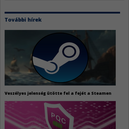
További hírek
Veszélyes jelenség ütötte fel a fejét a Steamen