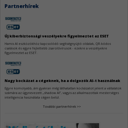
Az N-able N-central két sebezhetőség miatt szorul frissítésre.
Partnerhírek
Go sérülékenységek
4
A Go jelentős mennyiségű sebezhetőség miatt kapott frissítést.
Új kiberbiztonsági veszélyekre figyelmeztet az ESET
WeeChat sebezhetőségek
3
Hamis AI eszközökhöz kapcsolódó segítségnyújtó oldalak, QR-kódos
A WeeChat kapcsán három biztonsági hiba látott napvilágot.
csalások és egyre fejlettebb zsarolóvírusok - ezekre a veszélyekre
figyelmeztet az ESET.
AutoCAD sebezhetőségek
3
Az Autodesk AutoCAD szoftverek három biztonsági javítást kaptak.
Nagy kockázat a cégeknek, ha a dolgozók AI-t használnak
Egyre komolyabb, ám gyakran még láthatatlan kockázatot jelent a vállalatok
számára az úgynevezett „shadow AI”, vagyis az alkalmazottak mesterséges
intelligencia használata cégen belül.
További partnerhírek >>