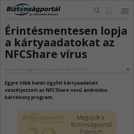
Navi
Érintésmentesen lopja
a kártyaadatokat az
NFCShare vírus
Szerző: Biztonságportál | Utolsó módosítás: 2026.06.10.
Egyre több banki ügyfél kártyaadatait
veszélyezteti az NFCShare nevű androidos
kártékony program.