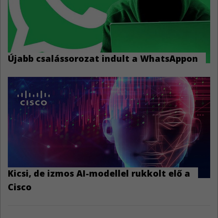
Újabb csalássorozat indult a WhatsAppon
Kicsi, de izmos AI-modellel rukkolt elő a
Cisco