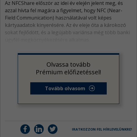
Az NFCShare először az idei év elején jelent meg, és
azzal hívta fel magára a figyelmet, hogy NFC (Near-
Field Communication) használatával volt képes
kártyaadatok kinyerésére. Az év eleje óta a károkozó
sokat fejlődött, és a legújabb variánsa még több banki
ügyfél megkörnyékezésére alkalmas.
Olvassa tovább
Prémium előfizetéssel!
Tovább olvasom
IRATKOZZON FEL HÍRLEVELÜNKRE!