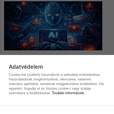
Hogyan szolgálja az MI a kiberbűnözőket?
Adatvédelem
Cookie-kat (sütiket) használunk a weboldal működtetése,
használatának megkönnyítése, elemzése, valamint
releváns ajánlatok, tartalmak megjelenítése érdekében. Ha
Riasztások
egyetért, fogadja el az összes cookie-t vagy szabja
személyre a beállításokat.
További információk...
Discourse sebezhetőségek
3
A Discourse-hoz három biztonsági javítás vált elérhetővé.