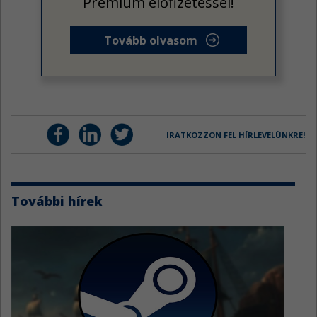
Prémium előfizetéssel!
Tovább olvasom
IRATKOZZON FEL HÍRLEVELÜNKRE!
További hírek