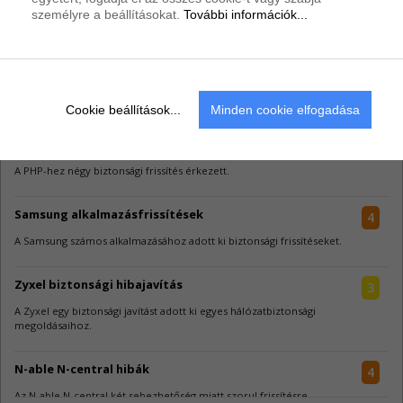
személyre a beállításokat.
További információk...
Riasztások
Cookie beállítások...
Minden cookie elfogadása
PHP frissítések
4
A PHP-hez négy biztonsági frissítés érkezett.
Samsung alkalmazásfrissítések
4
A Samsung számos alkalmazásához adott ki biztonsági frissítéseket.
Zyxel biztonsági hibajavítás
3
A Zyxel egy biztonsági javítást adott ki egyes hálózatbiztonsági
megoldásaihoz.
N-able N-central hibák
4
Az N-able N-central két sebezhetőség miatt szorul frissítésre.