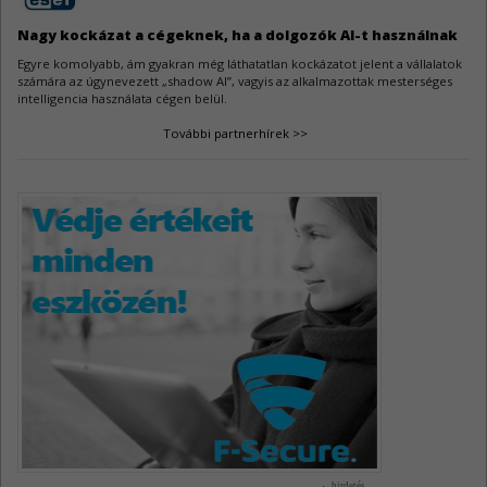
A Samba féltucat sebezhetőségre kapott gyógymódot.
Nagy kockázat a cégeknek, ha a dolgozók AI-t használnak
Egyre komolyabb, ám gyakran még láthatatlan kockázatot jelent a vállalatok
számára az úgynevezett „shadow AI”, vagyis az alkalmazottak mesterséges
intelligencia használata cégen belül.
További partnerhírek >>
hirdetés