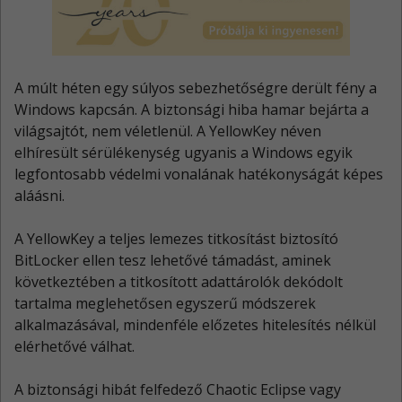
A múlt héten egy súlyos sebezhetőségre derült fény a
Windows kapcsán. A biztonsági hiba hamar bejárta a
világsajtót, nem véletlenül. A YellowKey néven
elhíresült sérülékenység ugyanis a Windows egyik
legfontosabb védelmi vonalának hatékonyságát képes
aláásni.
A YellowKey a teljes lemezes titkosítást biztosító
BitLocker ellen tesz lehetővé támadást, aminek
következtében a titkosított adattárolók dekódolt
tartalma meglehetősen egyszerű módszerek
alkalmazásával, mindenféle előzetes hitelesítés nélkül
elérhetővé válhat.
A biztonsági hibát felfedező Chaotic Eclipse vagy