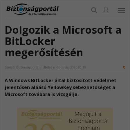
Navi
Dolgozik a Microsoft a
BitLocker
megerősítésén
Szerző: Biztonságportál | Utolsó módosítás: 2026.05.18.
A Windows BitLocker által biztosított védelmet
jelentősen aláásó YellowKey sebezhetőséget a
Microsoft továbbra is vizsgálja.