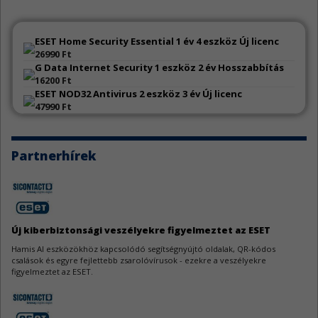
Go sérülékenységek
4
ESET Home Security Essential 1 év 4 eszköz Új licenc
A Go jelentős mennyiségű sebezhetőség miatt kapott frissítést.
26990 Ft
G Data Internet Security 1 eszköz 2 év Hosszabbítás
16200 Ft
WeeChat sebezhetőségek
3
ESET NOD32 Antivirus 2 eszköz 3 év Új licenc
A WeeChat kapcsán három biztonsági hiba látott napvilágot.
47990 Ft
AutoCAD sebezhetőségek
3
Partnerhírek
Az Autodesk AutoCAD szoftverek három biztonsági javítást kaptak.
Apache Tomcat biztonsági hiba
3
Az Apache Tomcat egy közepes veszélyességű hiba miatt kapott frissítést.
Új kiberbiztonsági veszélyekre figyelmeztet az ESET
OpenVPN Server sérülékenységek
Hamis AI eszközökhöz kapcsolódó segítségnyújtó oldalak, QR-kódos
3
csalások és egyre fejlettebb zsarolóvírusok - ezekre a veszélyekre
Az OpenVPN Server fejlesztői hat biztonsági résről adtak tájékoztatást.
figyelmeztet az ESET.
Samba sérülékenységek
3