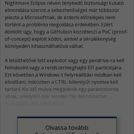
Nightmare Eclipse néven ténykedő biztonsági kutató
elmondása szerint a sebezhetőséget már többször
jelezte a Microsoftnak, de érdemi előrelépés nem
történt a probléma megoldása érdekében. Ezért
döntött úgy, hogy a GitHubon közzéteszi a PoC (proof-
of-concept) exploit kódot, amivel a sérülékenység
könnyedén kihasználhatóvá válhat.
A letölthetővé tett exploitot vagy egy pendrive-ra kell
felmásolni vagy a rendszermeghajtó EFI partíciójára.
Ezt követően a Windows-t helyreállítási módban kell
elindítani, miközben a CTRL-billentyűt nyomva kell
tartani. Kis idő múlva megjelenik egy parancssoros
ablak, amelyből már minden fájl dekódolatlan
formában válik elérhetővé.
Olvassa tovább