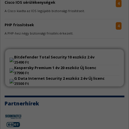
Cisco IOS sérülékenységek
4
A Cisco kiadta az IOS legújabb biztonsági frissítéseit.
PHP frissítések
4
A PHP-hez négy biztonsági frissítés érkezett.
Samsung alkalmazásfrissítések
4
A Samsung számos alkalmazásához adott ki biztonsági frissítéseket.
Bitdefender Total Security 10 eszköz 2 év
25490 Ft
Kaspersky Premium 1 év 20 eszköz Új licenc
Zyxel biztonsági hibajavítás
3
37990 Ft
G Data Internet Security 2 eszköz 2 év Új licenc
A Zyxel egy biztonsági javítást adott ki egyes hálózatbiztonsági
megoldásaihoz.
25500 Ft
N-able N-central hibák
4
Partnerhírek
Az N-able N-central két sebezhetőség miatt szorul frissítésre.
Go sérülékenységek
4
A Go jelentős mennyiségű sebezhetőség miatt kapott frissítést.