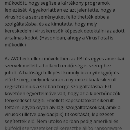
működött, hogy segítse a kártékony programok
leplezését. A gyakorlatban ez azt jelentette, hogy a
vírusírók a szerzeményüket feltölthették ebbe a
szolgáltatásba, és az kimutatta, hogy mely
kereskedelmi víruskeresők képesek detektálni az adott
ártalmas kódot. (Hasonlóan, ahogy a VirusTotal is
működik.)
Az AVCheck elleni műveletben az FBI és egyes amerikai
szervek mellett a holland rendőrség is szerephez
jutott. A hatósági fellépést komoly bizonyítékgyűjtés
előzte meg, melynek során a nyomozóknak sikerült
regisztrálniuk a szóban forgó szolgáltatásba. Ezt
követően egyértelművé vált, hogy az a kiberbűnözők
ténykedését segíti. Emellett kapcsolatokat sikerült
feltárni egyéb olyan alvilági szolgáltatásokkal, amik a
vírusok (illetve payloadjaik) titkosítását, leplezését
segítették elő. Nem utolsó sorban pedig amerikai és
külföldi szervezeteket célkeresztbe állító ransomware