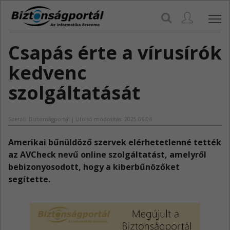
Navi
Csapás érte a vírusírók
kedvenc
szolgáltatását
Szerző: Biztonságportál | Utolsó módosítás: 2025.06.04.
​Amerikai bűnüldöző szervek elérhetetlenné tették
az AVCheck nevű online szolgáltatást, amelyről
bebizonyosodott, hogy a kiberbűnözőket
segítette.