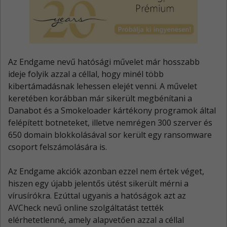
Az Endgame nevű hatósági művelet már hosszabb
ideje folyik azzal a céllal, hogy minél több
kibertámadásnak lehessen elejét venni. A művelet
keretében korábban már sikerült megbénítani a
Danabot és a Smokeloader kártékony programok által
felépített botneteket, illetve nemrégen 300 szerver és
650 domain blokkolásával sor került egy ransomware
csoport felszámolására is.
Az Endgame akciók azonban ezzel nem értek véget,
hiszen egy újabb jelentős ütést sikerült mérni a
vírusírókra. Ezúttal ugyanis a hatóságok azt az
AVCheck nevű online szolgáltatást tették
elérhetetlenné, amely alapvetően azzal a céllal