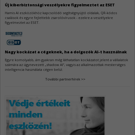
Új kiberbiztonsági veszélyekre figyelmeztet az ESET
WeeChat sebezhetőségek
Hamis AI eszközökhöz kapcsolódó segítségnyújtó oldalak, QR-kódos
3
csalások és egyre fejlettebb zsarolóvírusok - ezekre a veszélyekre
A WeeChat kapcsán három biztonsági hiba látott napvilágot.
figyelmeztet az ESET.
AutoCAD sebezhetőségek
3
Az Autodesk AutoCAD szoftverek három biztonsági javítást kaptak.
Nagy kockázat a cégeknek, ha a dolgozók AI-t használnak
Egyre komolyabb, ám gyakran még láthatatlan kockázatot jelent a vállalatok
számára az úgynevezett „shadow AI”, vagyis az alkalmazottak mesterséges
intelligencia használata cégen belül.
További partnerhírek >>