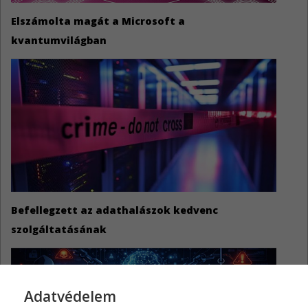
Elszámolta magát a Microsoft a
kvantumvilágban
Befellegzett az adathalászok kedvenc
szolgáltatásának
Adatvédelem