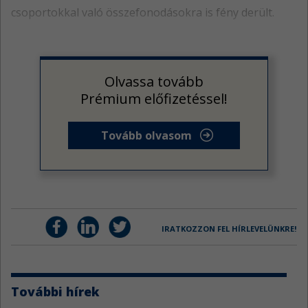
csoportokkal való összefonodásokra is fény derült.
Olvassa tovább
Prémium előfizetéssel!
Tovább olvasom
IRATKOZZON FEL HÍRLEVELÜNKRE!
További hírek