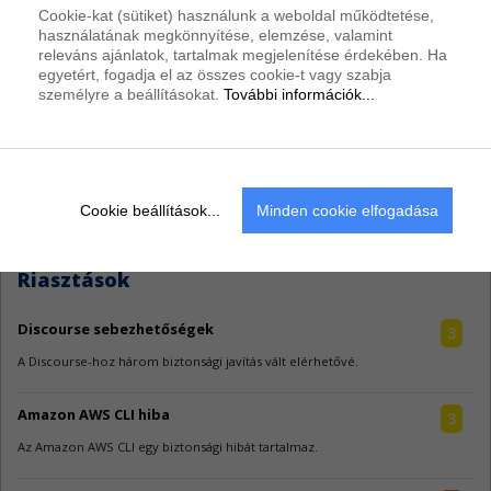
Cookie-kat (sütiket) használunk a weboldal működtetése,
használatának megkönnyítése, elemzése, valamint
releváns ajánlatok, tartalmak megjelenítése érdekében. Ha
egyetért, fogadja el az összes cookie-t vagy szabja
személyre a beállításokat.
További információk...
Hogyan szolgálja az MI a kiberbűnözőket?
Cookie beállítások...
Minden cookie elfogadása
Riasztások
Discourse sebezhetőségek
3
A Discourse-hoz három biztonsági javítás vált elérhetővé.
Amazon AWS CLI hiba
3
Az Amazon AWS CLI egy biztonsági hibát tartalmaz.