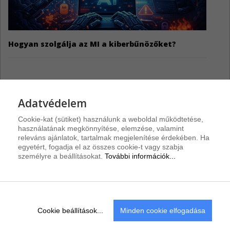
Hogyan szolgálja az MI a kiberbűnözőket?
Adatvédelem
Riasztások
Cookie-kat (sütiket) használunk a weboldal működtetése,
használatának megkönnyítése, elemzése, valamint
Discourse sebezhetőségek
3
releváns ajánlatok, tartalmak megjelenítése érdekében. Ha
A Discourse-hoz három biztonsági javítás vált elérhetővé.
egyetért, fogadja el az összes cookie-t vagy szabja
személyre a beállításokat.
További információk...
Amazon AWS CLI hiba
3
Az Amazon AWS CLI egy biztonsági hibát tartalmaz.
Cisco IOS sérülékenységek
Cookie beállítások...
Minden cookie elfogadása
4
A Cisco kiadta az IOS legújabb biztonsági frissítéseit.