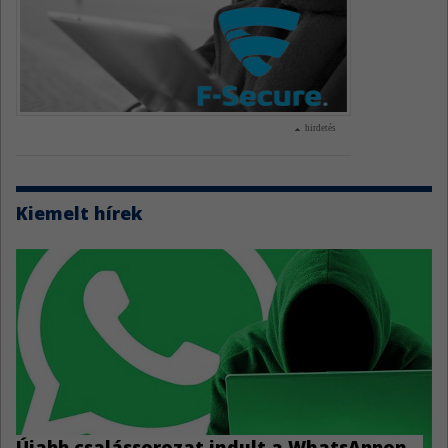
hirdetés
Kiemelt hírek
Újabb csalássorozat indult a WhatsAppon