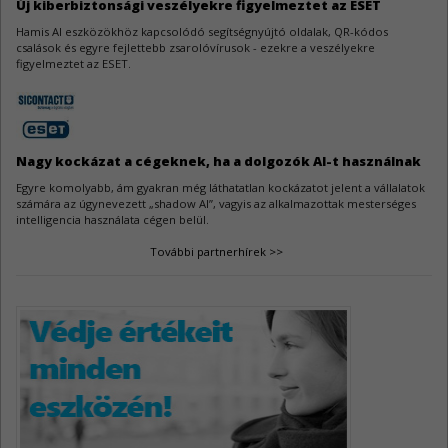
3
Új kiberbiztonsági veszélyekre figyelmeztet az ESET
A WeeChat kapcsán három biztonsági hiba látott napvilágot.
Hamis AI eszközökhöz kapcsolódó segítségnyújtó oldalak, QR-kódos
csalások és egyre fejlettebb zsarolóvírusok - ezekre a veszélyekre
figyelmeztet az ESET.
AutoCAD sebezhetőségek
3
Az Autodesk AutoCAD szoftverek három biztonsági javítást kaptak.
Nagy kockázat a cégeknek, ha a dolgozók AI-t használnak
Egyre komolyabb, ám gyakran még láthatatlan kockázatot jelent a vállalatok
számára az úgynevezett „shadow AI”, vagyis az alkalmazottak mesterséges
intelligencia használata cégen belül.
További partnerhírek >>