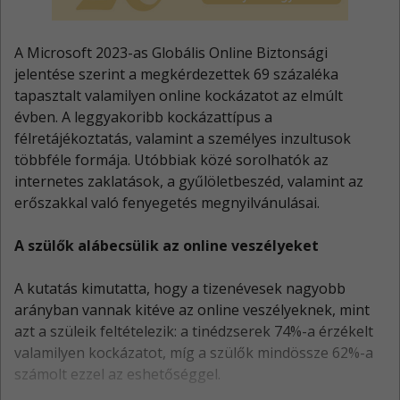
A Microsoft 2023-as Globális Online Biztonsági
jelentése szerint a megkérdezettek 69 százaléka
tapasztalt valamilyen online kockázatot az elmúlt
évben. A leggyakoribb kockázattípus a
félretájékoztatás, valamint a személyes inzultusok
többféle formája. Utóbbiak közé sorolhatók az
internetes zaklatások, a gyűlöletbeszéd, valamint az
erőszakkal való fenyegetés megnyilvánulásai.
A szülők alábecsülik az online veszélyeket
A kutatás kimutatta, hogy a tizenévesek nagyobb
arányban vannak kitéve az online veszélyeknek, mint
azt a szüleik feltételezik: a tinédzserek 74%-a érzékelt
valamilyen kockázatot, míg a szülők mindössze 62%-a
számolt ezzel az eshetőséggel.