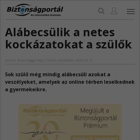
Navi
Alábecsülik a netes
kockázatokat a szülők
Szerző: Biztonságportál | Utolsó módosítás: 2023.04.12.
Sok szülő még mindig alábecsüli azokat a
veszélyeket, amelyek az online térben leselkednek
a gyermekeikre.