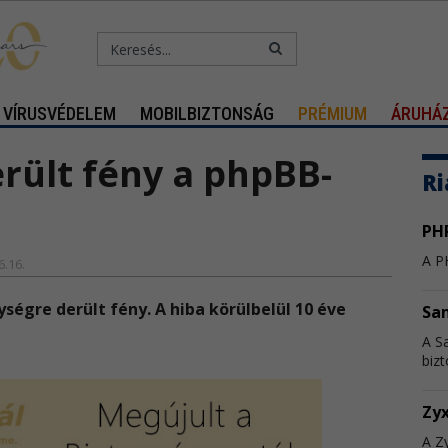
VÍRUSVÉDELEM
MOBILBIZTONSÁG
PRÉMIUM
ÁRUHÁ
erült fény a phpBB-
Ri
PHP
A PH
6.16.
ségre derült fény. A hiba körülbelül 10 éve
Sa
A S
bizt
Zyx
A Zy