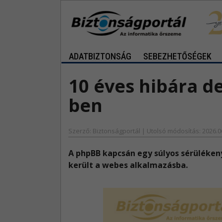
ADATBIZTONSÁG
SEBEZHETŐSÉGEK
10 éves hibára d
ben
Szerző: Biztonságportál | Utolsó módosítás: 2026.0
A phpBB kapcsán egy súlyos sérülékeny
került a webes alkalmazásba.