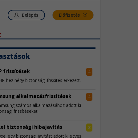
Belépés
Előfizetés
Z
asztások
 frissítések
4
P-hez négy biztonsági frissítés érkezett.
msung alkalmazásfrissítések
4
amsung számos alkalmazásához adott ki
onsági frissítéseket.
el biztonsági hibajavítás
3
xel egy biztonsági javítást adott ki egyes