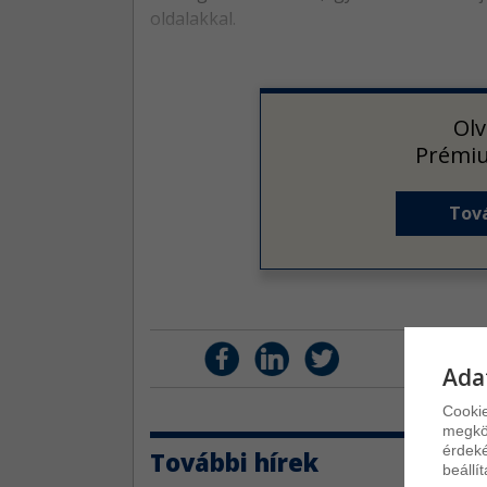
oldalakkal.
Olv
Prémiu
Tová
Ada
Cookie
megkön
érdeké
További hírek
beállí