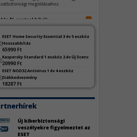
ózatbiztonsági megoldásaihoz.
ble N-central hibák
4
N-able N-central két sebezhetőség miatt szorul
sítésre.
ESET Home Security Essential 3 év 5 eszköz
Hosszabbítás
65990 Ft
 sérülékenységek
4
Kaspersky Standard 1 eszköz 2 év Új licenc
o jelentős mennyiségű sebezhetőség miatt
20990 Ft
tt frissítést.
ESET NOD32 Antivirus 1 év 4 eszköz
Diákkedvezmény
eChat sebezhetőségek
3
18287 Ft
eeChat kapcsán három biztonsági hiba látott
ilágot.
rtnerhírek
toCAD sebezhetőségek
3
Autodesk AutoCAD szoftverek három
Új kiberbiztonsági
onsági javítást kaptak.
veszélyekre figyelmeztet az
ESET