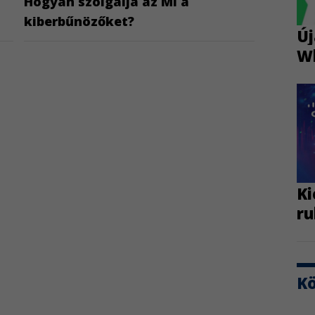
Hogyan szolgálja az MI a
kiberbűnözőket?
Új
W
Ki
ru
K