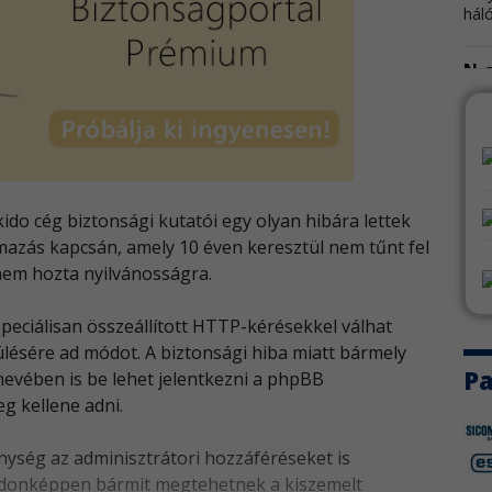
hál
N-a
Az 
fris
Go
A G
ido cég biztonsági kutatói egy olyan hibára lettek
kapo
azás kapcsán, amely 10 éven keresztül nem tűnt fel
, nem hozta nyilvánosságra.
We
A W
peciálisan összeállított HTTP-kérésekkel válhat
napv
ülésére ad módot. A biztonsági hiba miatt bármely
Pa
nevében is be lehet jelentkezni a phpBB
Au
g kellene adni.
Az 
bizt
nység az adminisztrátori hozzáféréseket is
lajdonképpen bármit megtehetnek a kiszemelt