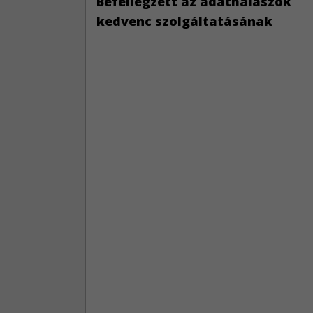
Befellegzett az adathalászok
kedvenc szolgáltatásának