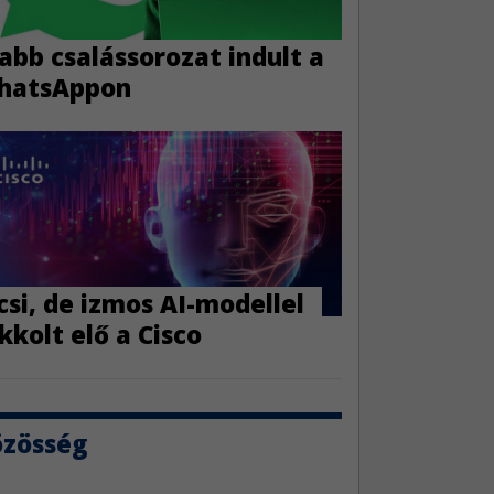
abb csalássorozat indult a
hatsAppon
csi, de izmos AI-modellel
kkolt elő a Cisco
özösség