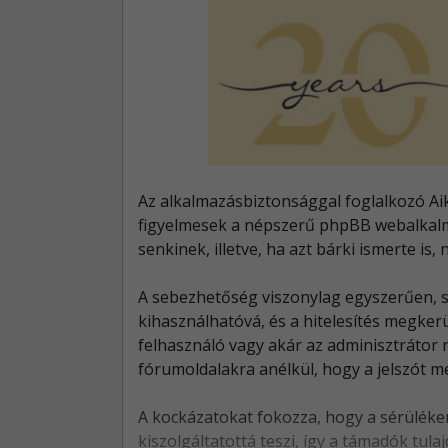
Az alkalmazásbiztonsággal foglalkozó Aik
figyelmesek a népszerű phpBB webalkalm
senkinek, illetve, ha azt bárki ismerte is
A sebezhetőség viszonylag egyszerűen, s
kihasználhatóvá, és a hitelesítés megker
felhasználó vagy akár az adminisztrátor 
fórumoldalakra anélkül, hogy a jelszót me
A kockázatokat fokozza, hogy a sérüléke
kiszolgáltatottá teszi, így a támadók tu