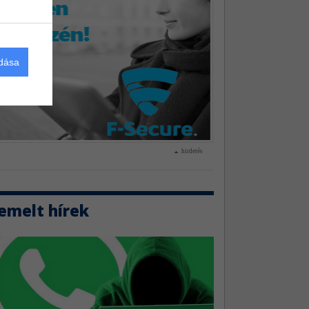
adása
hirdetés
emelt hírek