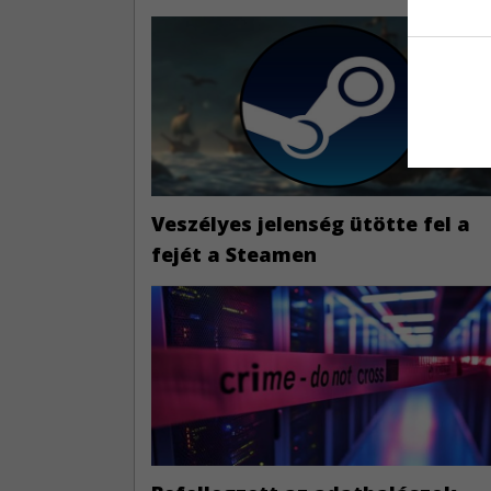
Veszélyes jelenség ütötte fel a
fejét a Steamen