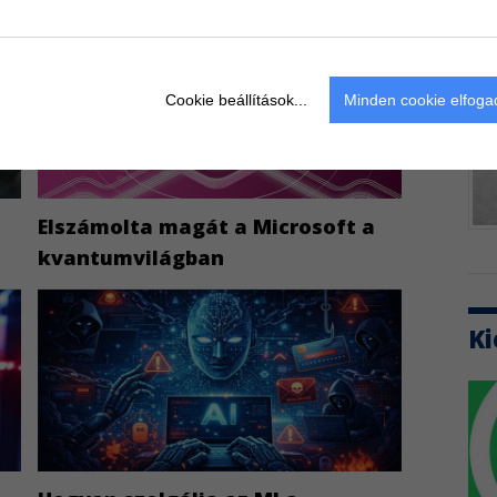
Cookie beállítások...
Minden cookie elfog
Elszámolta magát a Microsoft a
kvantumvilágban
Ki