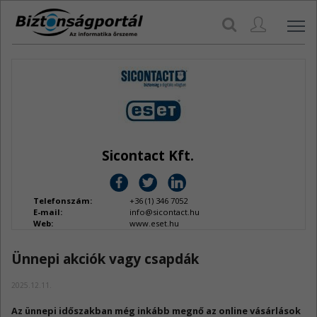
Navi
Sicontact Kft.
Telefonszám:
+36 (1) 346 7052
E-mail:
info@sicontact.hu
Web:
www.eset.hu
Ünnepi akciók vagy csapdák
2025.12.11.
Az ünnepi időszakban még inkább megnő az online vásárlások