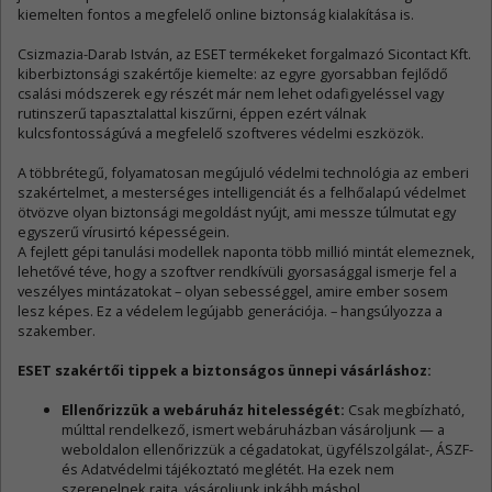
kiemelten fontos a megfelelő online biztonság kialakítása is.
Csizmazia-Darab István, az ESET termékeket forgalmazó Sicontact Kft.
kiberbiztonsági szakértője kiemelte: az egyre gyorsabban fejlődő
csalási módszerek egy részét már nem lehet odafigyeléssel vagy
rutinszerű tapasztalattal kiszűrni, éppen ezért válnak
kulcsfontosságúvá a megfelelő szoftveres védelmi eszközök.
A többrétegű, folyamatosan megújuló védelmi technológia az emberi
szakértelmet, a mesterséges intelligenciát és a felhőalapú védelmet
ötvözve olyan biztonsági megoldást nyújt, ami messze túlmutat egy
egyszerű vírusirtó képességein.
A fejlett gépi tanulási modellek naponta több millió mintát elemeznek,
lehetővé téve, hogy a szoftver rendkívüli gyorsasággal ismerje fel a
veszélyes mintázatokat – olyan sebességgel, amire ember sosem
lesz képes. Ez a védelem legújabb generációja. – hangsúlyozza a
szakember.
ESET szakértői tippek a biztonságos ünnepi vásárláshoz:
Ellenőrizzük a webáruház hitelességét:
Csak megbízható,
múlttal rendelkező, ismert webáruházban vásároljunk — a
weboldalon ellenőrizzük a cégadatokat, ügyfélszolgálat-, ÁSZF-
és Adatvédelmi tájékoztató meglétét. Ha ezek nem
szerepelnek rajta, vásároljunk inkább máshol.