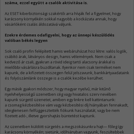
száma, ezzel együtt a csalók aktivitása is.
Az ESET kiberbiztonsági szakértői arra hívják fel a figyelmet, hogy
karácsony környékén sokkal nagyobb a kockázata annak, hogy
vásárlóként csalás áldozatává váljunk.
Ezekre érdemes odafigyelni, hogy az ünnepi készülődés
valóban békés legyen
Sok csaló profin felépített hamis webáruházat hoz létre: valós logók,
csábító árak, látványos desig­n, hamis vélemények. Nem csak a
kedvező ár csali, gyakran a rövid ideig tartó alacsony árakkal is
mielőbbi vásárlásra buzdítanak. Ilyenkor nem csak terméket nem
kapunk, de a kifizetett összegen felül jelszavunk, bankkártyaadataink
és folyószámlánk összege is a csalók kezébe kerülhet.
Egy másik gyakori módszer, hogy magyar nyelvű, már kitűnő
nyelvhelyességű üzenetben cég vagy hivatalos szerv nevében
kapunk sürgető üzenetet, amiben egy linkre kell kattintanunk:
a csomag kézbesítése vám vagy kézbesítési díj hiányában fennakadt,
ideiglenesen felfüggesztették fiókunk használatát, vagy be nem
fizetett adó-, illetve gyorshajtás büntetést kaptunk.
Az üzenetben küldött sürgetés a megszokásunkra hajt— főleg így
karácsony környékén; sietünk, időhiányban vagyunk, feszültebbek