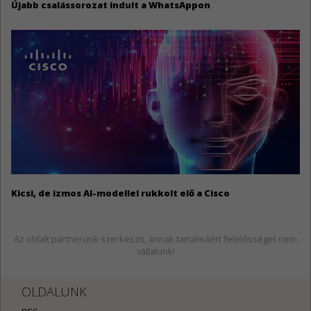
Újabb csalássorozat indult a WhatsAppon
Kicsi, de izmos AI-modellel rukkolt elő a Cisco
Az oldalt partnerünk szerkeszti, annak tartalmáért felelősséget nem
vállalunk!
OLDALUNK