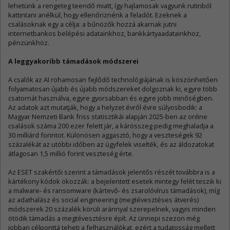
lehetünk a rengeteg teendő miatt, így hajlamosak vagyunk rutinból
kattintani anélkül, hogy ellenőriznénk a feladót. Ezeknek a
csalásoknak egy a célja: a bűnözők hozzá akarnak jutni
internetbankos belépési adatainkhoz, bankkártyaadatainkhoz,
pénzünkhöz.
A leggyakoribb támadások módszerei
A csalók az AI rohamosan fejlődő technológiájának is köszönhetően
folyamatosan újabb és újabb módszereket dolgoznak ki, egyre több
csatornát használva, egyre gyorsabban és egyre jobb minőségben.
Az adatok azt mutatják, hogy a helyzet évről évre súlyosbodik: a
Magyar Nemzeti Bank friss statisztikái alapján 2025-ben az online
csalások száma 200 ezer felett jár, a kárösszeg pedig meghaladja a
30 milliárd forintot. Különösen aggasztó, hogy a veszteségek 92
százalékát az utóbbi időben az ügyfelek viselték, és az áldozatokat
átlagosan 1,5 millió forint veszteség érte.
Az ESET szakértői szerint a támadások jelentős részét továbbra is a
kártékony kódok okozzák: a bejelentett esetek mintegy felét teszik ki
a malware- és ransomware (kártevő- és zsarolóvírus támadások), míg
az adathalász és social engineering (megtévesztéses átverés)
módszerek 20 százalék körüli aránnyal szerepelnek, vagyis minden
ötödik támadás a megtévesztésre épít. Az ünnepi szezon még
jobban célponttá teheti a felhasználókat, ezért a tudatosság mellett