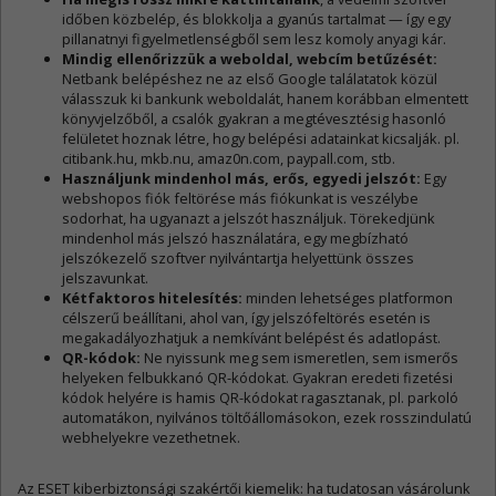
időben közbelép, és blokkolja a gyanús tartalmat — így egy
pillanatnyi figyelmetlenségből sem lesz komoly anyagi kár.
Mindig ellenőrizzük a weboldal, webcím betűzését:
Netbank belépéshez ne az első Google találatatok közül
válasszuk ki bankunk weboldalát, hanem korábban elmentett
könyvjelzőből, a csalók gyakran a megtévesztésig hasonló
felületet hoznak létre, hogy belépési adatainkat kicsalják. pl.
citibank.hu, mkb.nu, amaz0n.com, paypall.com, stb.
Használjunk mindenhol más, erős, egyedi jelszót:
Egy
webshopos fiók feltörése más fiókunkat is veszélybe
sodorhat, ha ugyanazt a jelszót használjuk. Törekedjünk
mindenhol más jelszó használatára, egy megbízható
jelszókezelő szoftver nyilvántartja helyettünk összes
jelszavunkat.
Kétfaktoros hitelesítés:
minden lehetséges platformon
célszerű beállítani, ahol van, így jelszófeltörés esetén is
megakadályozhatjuk a nemkívánt belépést és adatlopást.
QR-kódok:
Ne nyissunk meg sem ismeretlen, sem ismerős
helyeken felbukkanó QR-kódokat. Gyakran eredeti fizetési
kódok helyére is hamis QR-kódokat ragasztanak, pl. parkoló
automatákon, nyilvános töltőállomásokon, ezek rosszindulatú
webhelyekre vezethetnek.
Az ESET kiberbiztonsági szakértői kiemelik: ha tudatosan vásárolunk