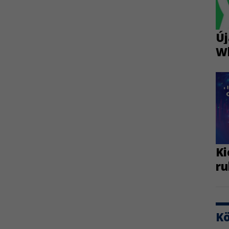
Új
W
Ki
ru
K