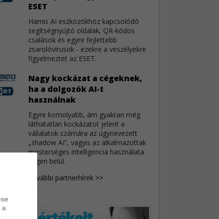
ESET
 sérülékenységek
4
Hamis AI eszközökhöz kapcsolódó
o jelentős mennyiségű sebezhetőség miatt
segítségnyújtó oldalak, QR-kódos
tt frissítést.
csalások és egyre fejlettebb
zsarolóvírusok - ezekre a veszélyekre
eChat sebezhetőségek
3
figyelmeztet az ESET.
eeChat kapcsán három biztonsági hiba látott
Nagy kockázat a cégeknek,
ilágot.
ha a dolgozók AI-t
használnak
toCAD sebezhetőségek
3
Egyre komolyabb, ám gyakran még
Autodesk AutoCAD szoftverek három
láthatatlan kockázatot jelent a
onsági javítást kaptak.
vállalatok számára az úgynevezett
„shadow AI”, vagyis az alkalmazottak
mesterséges intelligencia használata
cégen belül.
További partnerhírek >>
ése
 a