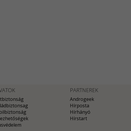
VATOK
PARTNEREK
tbiztonság
Androgeek
ládbiztonsag
Hírposta
ilbiztonság
Hírhányó
ezhetőségek
Hírstart
usvédelem