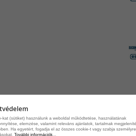
Go
A G
kapo
We
A W
napv
Au
Az 
bizt
tvédelem
-kat (sütiket) használunk a weboldal működtetése, használatának
nyítése, elemzése, valamint releváns ajánlatok, tartalmak megjelenít
ben. Ha egyetért, fogadja el az összes cookie-t vagy szabja személyre
tásokat.
További információk...