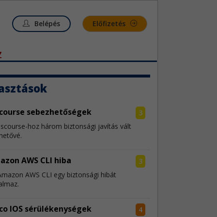
Belépés
Előfizetés
Z
asztások
scourse sebezhetőségek
3
iscourse-hoz három biztonsági javítás vált
hetővé.
azon AWS CLI hiba
3
Amazon AWS CLI egy biztonsági hibát
almaz.
co IOS sérülékenységek
4