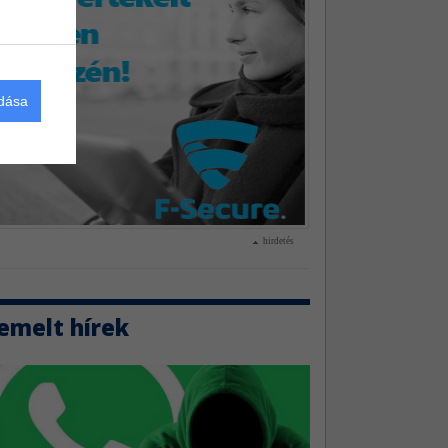
adása
hirdetés
emelt hírek