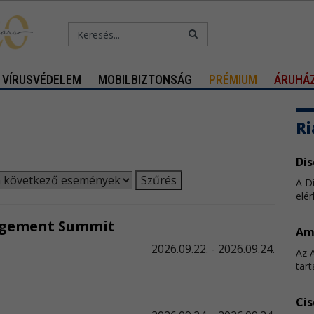
VÍRUSVÉDELEM
MOBILBIZTONSÁG
PRÉMIUM
ÁRUHÁ
Ri
Di
A D
elér
nagement Summit
Am
2026.09.22. - 2026.09.24.
Az 
tart
Cis