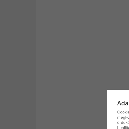
Ada
Cookie
megkön
érdeké
beállí