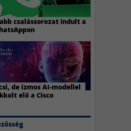
abb csalássorozat indult a
hatsAppon
csi, de izmos AI-modellel
kkolt elő a Cisco
özösség