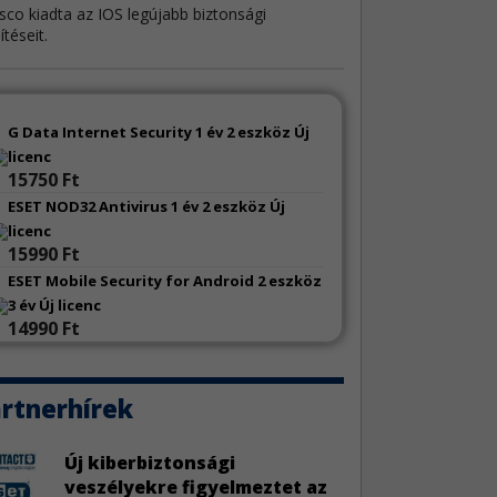
sco kiadta az IOS legújabb biztonsági
sítéseit.
 frissítések
4
P-hez négy biztonsági frissítés érkezett.
G Data Internet Security 1 év 2 eszköz Új
licenc
15750 Ft
msung alkalmazásfrissítések
4
ESET NOD32 Antivirus 1 év 2 eszköz Új
amsung számos alkalmazásához adott ki
licenc
onsági frissítéseket.
15990 Ft
ESET Mobile Security for Android 2 eszköz
el biztonsági hibajavítás
3
3 év Új licenc
xel egy biztonsági javítást adott ki egyes
14990 Ft
ózatbiztonsági megoldásaihoz.
ble N-central hibák
rtnerhírek
4
N-able N-central két sebezhetőség miatt szorul
sítésre.
Új kiberbiztonsági
veszélyekre figyelmeztet az