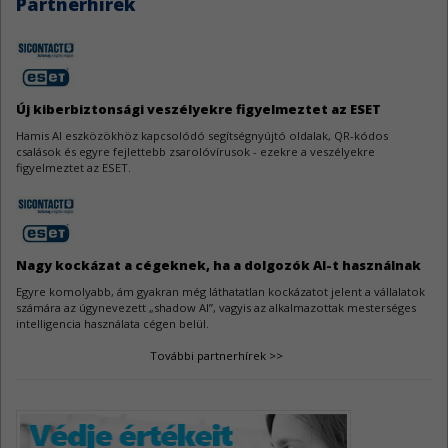
Partnerhírek
Go sérülékenységek
4
A Go jelentős mennyiségű sebezhetőség miatt kapott frissítést.
Új kiberbiztonsági veszélyekre figyelmeztet az ESET
WeeChat sebezhetőségek
3
Hamis AI eszközökhöz kapcsolódó segítségnyújtó oldalak, QR-kódos
A WeeChat kapcsán három biztonsági hiba látott napvilágot.
csalások és egyre fejlettebb zsarolóvírusok - ezekre a veszélyekre
figyelmeztet az ESET.
AutoCAD sebezhetőségek
3
Az Autodesk AutoCAD szoftverek három biztonsági javítást kaptak.
Nagy kockázat a cégeknek, ha a dolgozók AI-t használnak
Egyre komolyabb, ám gyakran még láthatatlan kockázatot jelent a vállalatok
számára az úgynevezett „shadow AI”, vagyis az alkalmazottak mesterséges
intelligencia használata cégen belül.
További partnerhírek >>