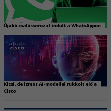
Újabb csalássorozat indult a WhatsAppon
Kicsi, de izmos AI-modellel rukkolt elő a
Cisco