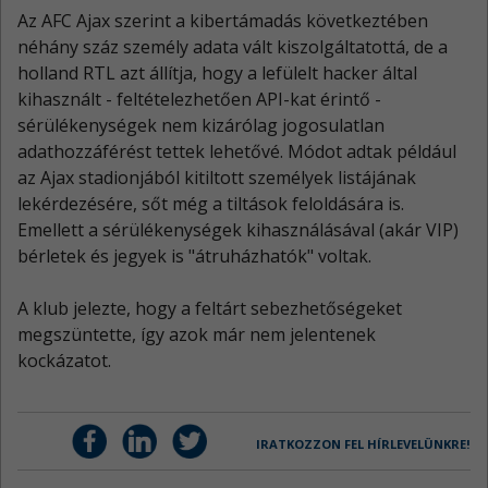
Az AFC Ajax szerint a kibertámadás következtében
néhány száz személy adata vált kiszolgáltatottá, de a
holland RTL azt állítja, hogy a lefülelt hacker által
kihasznált - feltételezhetően API-kat érintő -
sérülékenységek nem kizárólag jogosulatlan
adathozzáférést tettek lehetővé. Módot adtak például
az Ajax stadionjából kitiltott személyek listájának
lekérdezésére, sőt még a tiltások feloldására is.
Emellett a sérülékenységek kihasználásával (akár VIP)
bérletek és jegyek is "átruházhatók" voltak.
A klub jelezte, hogy a feltárt sebezhetőségeket
megszüntette, így azok már nem jelentenek
kockázatot.
IRATKOZZON FEL HÍRLEVELÜNKRE!