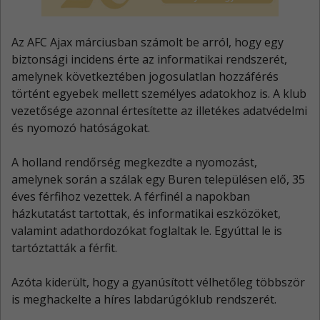
Az AFC Ajax márciusban számolt be arról, hogy egy
biztonsági incidens érte az informatikai rendszerét,
amelynek következtében jogosulatlan hozzáférés
történt egyebek mellett személyes adatokhoz is. A klub
vezetősége azonnal értesítette az illetékes adatvédelmi
és nyomozó hatóságokat.
A holland rendőrség megkezdte a nyomozást,
amelynek során a szálak egy Buren településen elő, 35
éves férfihoz vezettek. A férfinél a napokban
házkutatást tartottak, és informatikai eszközöket,
valamint adathordozókat foglaltak le. Egyúttal le is
tartóztatták a férfit.
Azóta kiderült, hogy a gyanúsított vélhetőleg többször
is meghackelte a híres labdarúgóklub rendszerét.