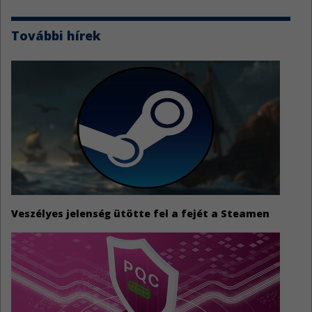
További hírek
Veszélyes jelenség ütötte fel a fejét a Steamen