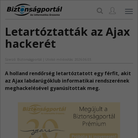
Navi
Letartóztatták az Ajax
hackerét
Szerző: Biztonságportál | Utolsó módosítás: 2026.06.03.
A holland rendőrség letartóztatott egy férfit, akit
az Ajax labdarúgóklub informatikai rendszerének
meghackelésével gyanúsítottak meg.