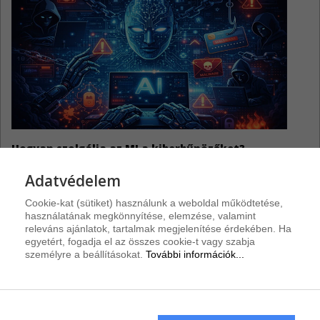
Hogyan szolgálja az MI a kiberbűnözőket?
Adatvédelem
Cookie-kat (sütiket) használunk a weboldal működtetése,
használatának megkönnyítése, elemzése, valamint
releváns ajánlatok, tartalmak megjelenítése érdekében. Ha
Riasztások
egyetért, fogadja el az összes cookie-t vagy szabja
személyre a beállításokat.
További információk...
Discourse sebezhetőségek
3
A Discourse-hoz három biztonsági javítás vált elérhetővé.