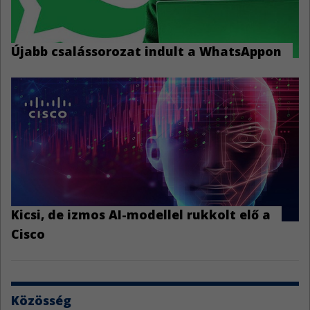
Újabb csalássorozat indult a WhatsAppon
Kicsi, de izmos AI-modellel rukkolt elő a
Cisco
Közösség