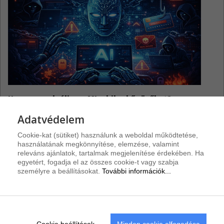
Hogyan szolgálja az MI a kiberbűnözőket?
Adatvédelem
Cookie-kat (sütiket) használunk a weboldal működtetése,
használatának megkönnyítése, elemzése, valamint
releváns ajánlatok, tartalmak megjelenítése érdekében. Ha
Riasztások
egyetért, fogadja el az összes cookie-t vagy szabja
személyre a beállításokat.
További információk...
PHP frissítések
4
A PHP-hez négy biztonsági frissítés érkezett.
Samsung alkalmazásfrissítések
4
Cookie beállítások...
Minden cookie elfogadása