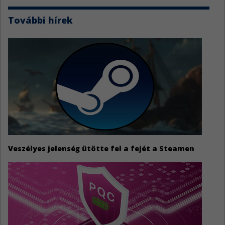
További hírek
Veszélyes jelenség ütötte fel a fejét a Steamen