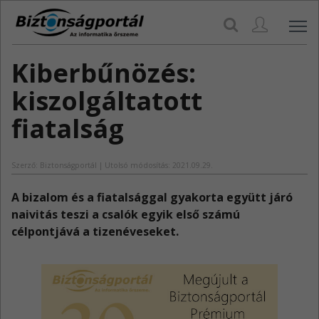
Navi
Kiberbűnözés:
kiszolgáltatott
fiatalság
Szerző: Biztonságportál | Utolsó módosítás: 2021.09.29.
​A bizalom és a fiatalsággal gyakorta együtt járó
naivitás teszi a csalók egyik első számú
célpontjává a tizenéveseket.