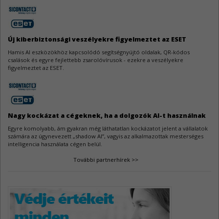
Apache Tomcat biztonsági hiba
3
Az Apache Tomcat egy közepes veszélyességű hiba miatt kapott frissítést.
Új kiberbiztonsági veszélyekre figyelmeztet az ESET
OpenVPN Server sérülékenységek
Hamis AI eszközökhöz kapcsolódó segítségnyújtó oldalak, QR-kódos
3
csalások és egyre fejlettebb zsarolóvírusok - ezekre a veszélyekre
Az OpenVPN Server fejlesztői hat biztonsági résről adtak tájékoztatást.
figyelmeztet az ESET.
Samba sérülékenységek
3
A Samba féltucat sebezhetőségre kapott gyógymódot.
Nagy kockázat a cégeknek, ha a dolgozók AI-t használnak
Egyre komolyabb, ám gyakran még láthatatlan kockázatot jelent a vállalatok
számára az úgynevezett „shadow AI”, vagyis az alkalmazottak mesterséges
intelligencia használata cégen belül.
További partnerhírek >>