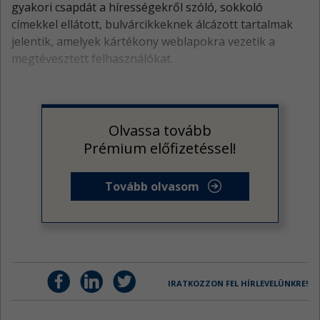
gyakori csapdát a hírességekről szóló, sokkoló
címekkel ellátott, bulvárcikkeknek álcázott tartalmak
jelentik, amelyek kártékony weblapokra vezetik a
megtévesztett felhasználókat.
Olvassa tovább
Prémium előfizetéssel!
Tovább olvasom
IRATKOZZON FEL HÍRLEVELÜNKRE!