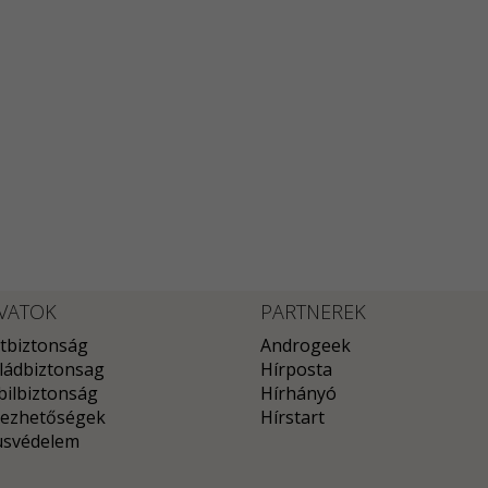
VATOK
PARTNEREK
tbiztonság
Androgeek
ládbiztonsag
Hírposta
ilbiztonság
Hírhányó
ezhetőségek
Hírstart
usvédelem