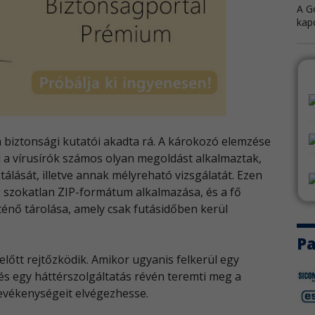
A G
kapo
We
A W
napv
Au
 biztonsági kutatói akadta rá. A károkozó elemzése
Az 
 a vírusírók számos olyan megoldást alkalmaztak,
bizt
álását, illetve annak mélyreható vizsgálatát. Ezen
g szokatlan ZIP-formátum alkalmazása, és a fő
Ap
énő tárolása, amely csak futásidőben kerül
Az 
hiba
Pa
őtt rejtőzködik. Amikor ugyanis felkerül egy
Op
, és egy háttérszolgáltatás révén teremti meg a
Az O
evékenységeit elvégezhesse.
adta