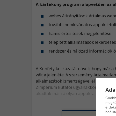
A kártékony program alapvetően az al
webes átirányítások ártalmas web
további nemkívánatos appok letölt
hamis értesítések megjelenítése
telepített alkalmazások lekérdezé
rendszer és hálózati információk 
A Konfety kockázatát növeli, hogy már a 
vált a jelenléte. A szerzemény ártalmatl
alkalmazások ismertségével él vissza, az
Zimperium kutatói ugyanakkor arra is felh
Ada
akadtak már rá olyan appokra, amelyek fe
Cookie
megkön
érdeké
beállí