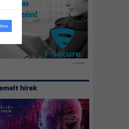
adása
hirdetés
emelt hírek