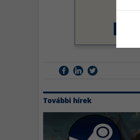
Olv
Prémiu
Tová
További hírek