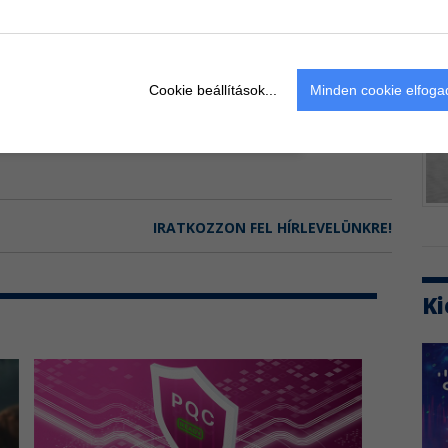
assa tovább
m előfizetéssel!
bb olvasom
Cookie beállítások...
Minden cookie elfog
IRATKOZZON FEL HÍRLEVELÜNKRE!
Ki