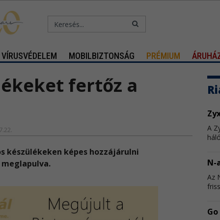
VÍRUSVÉDELEM
MOBILBIZTONSÁG
PRÉMIUM
ÁRUHÁ
ékeket fertőz a
Ri
Zyx
A Zy
7.22.
hál
os készülékeken képes hozzájárulni
N-a
 meglapulva.
Az 
fris
Go