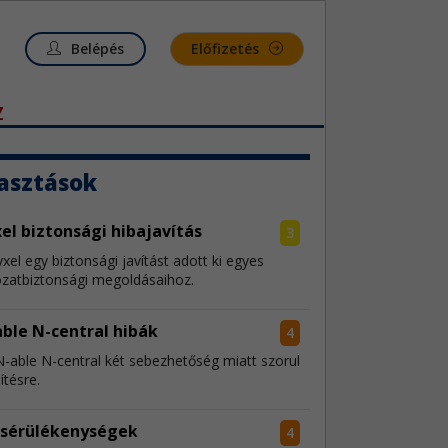
Belépés
Előfizetés
Z
asztások
el biztonsági hibajavítás
3
xel egy biztonsági javítást adott ki egyes
ózatbiztonsági megoldásaihoz.
ble N-central hibák
4
N-able N-central két sebezhetőség miatt szorul
sítésre.
 sérülékenységek
4