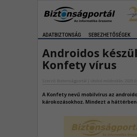
ADATBIZTONSÁG
SEBEZHETŐSÉGEK
Androidos készül
Konfety vírus
Szerző: Biztonságportál | Utolsó módosítás: 2025.0
A Konfety nevű mobilvírus az android
károkozásokhoz. Mindezt a háttérben