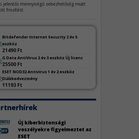
o jelentős mennyiségű sebezhetőség miatt
tt frissítést.
eChat sebezhetőségek
3
eeChat kapcsán három biztonsági hiba látott
Bitdefender Internet Security 2 év 5
ilágot.
eszköz
21490 Ft
toCAD sebezhetőségek
3
G Data AntiVirus 2 év 3 eszköz Új licenc
25500 Ft
Autodesk AutoCAD szoftverek három
onsági javítást kaptak.
ESET NOD32 Antivirus 1 év 2 eszköz
Diákkedvezmény
11193 Ft
ache Tomcat biztonsági hiba
3
Apache Tomcat egy közepes veszélyességű
 miatt kapott frissítést.
rtnerhírek
enVPN Server sérülékenységek
3
Új kiberbiztonsági
penVPN Server fejlesztői hat biztonsági résről
veszélyekre figyelmeztet az
k tájékoztatást.
ESET