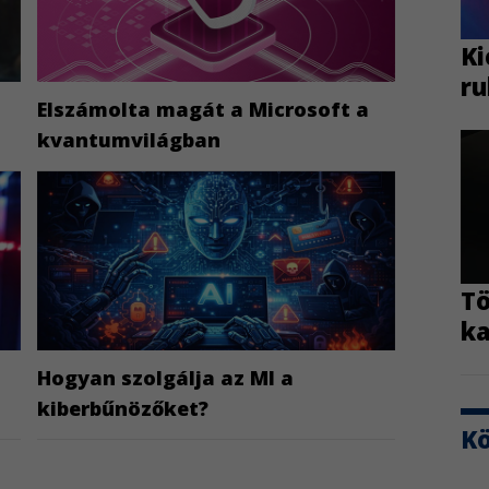
Ki
ru
Elszámolta magát a Microsoft a
kvantumvilágban
​T
ka
Hogyan szolgálja az MI a
kiberbűnözőket?
K