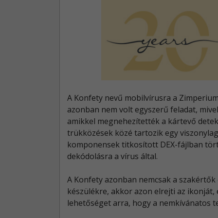
A Konfety nevű mobilvírusra a Zimperium
azonban nem volt egyszerű feladat, mivel
amikkel megnehezítették a kártevő detekt
trükközések közé tartozik egy viszonyla
komponensek titkosított DEX-fájlban tört
dekódolásra a vírus által.
A Konfety azonban nemcsak a szakértők el
készülékre, akkor azon elrejti az ikonját
lehetőséget arra, hogy a nemkívánatos t