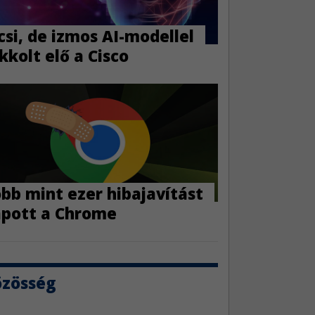
csi, de izmos AI-modellel
kkolt elő a Cisco
öbb mint ezer hibajavítást
pott a Chrome
özösség