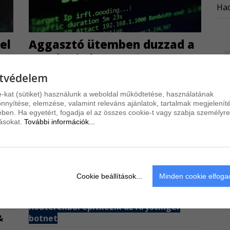
Hac
el
Aggasztó ütemben duzzad a
Dysphoria
botnet
A Dysphoria nevű botnet egyre jelentősebb
tvédelem
méreteket ölt, és mind több támadásban jut
-kat (sütiket) használunk a weboldal működtetése, használatának
ni
szerephez.
nyítése, elemzése, valamint releváns ajánlatok, tartalmak megjelenít
ben. Ha egyetért, fogadja el az összes cookie-t vagy szabja személyre
Zsarolóvírus jutott be az egyik Coca-Cola
tásokat.
További információk...
cégbe
ota
Lendületbe jött az ACR Stealer károkozó
Apple szoftvernek álcázza magát az
adatlopó trójai
Cookie beállítások...
Minden cookie elfog
Kibertámadás bénította meg a taxizást
Routerekből építkezik az AryStinger
&
botnet