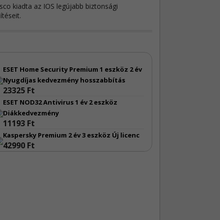
sco kiadta az IOS legújabb biztonsági
sítéseit.
 frissítések
4
P-hez négy biztonsági frissítés érkezett.
ESET Home Security Premium 1 eszköz 2 év
msung alkalmazásfrissítések
Nyugdíjas kedvezmény hosszabbítás
4
23325 Ft
amsung számos alkalmazásához adott ki
ESET NOD32 Antivirus 1 év 2 eszköz
onsági frissítéseket.
Diákkedvezmény
11193 Ft
el biztonsági hibajavítás
3
Kaspersky Premium 2 év 3 eszköz Új licenc
xel egy biztonsági javítást adott ki egyes
42990 Ft
ózatbiztonsági megoldásaihoz.
ble N-central hibák
4
N-able N-central két sebezhetőség miatt szorul
sítésre.