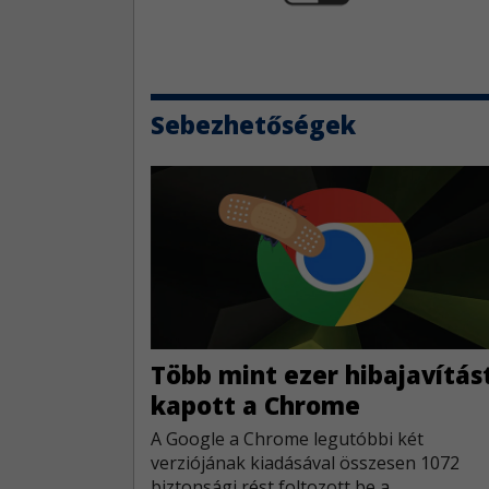
Sebezhetőségek
​Több mint ezer hibajavítás
kapott a Chrome
A Google a Chrome legutóbbi két
verziójának kiadásával összesen 1072
biztonsági rést foltozott be a