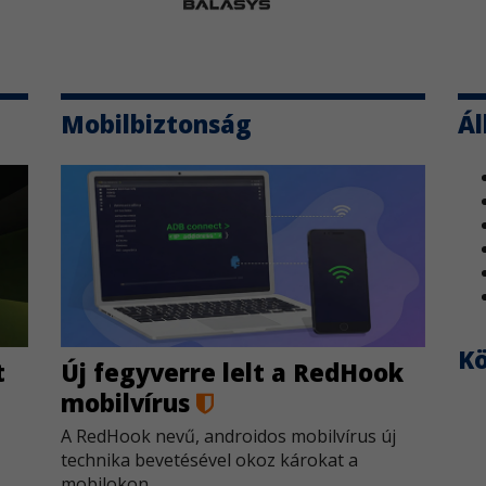
Mobilbiztonság
Ál
K
t
Új fegyverre lelt a RedHook
mobilvírus
A RedHook nevű, androidos mobilvírus új
technika bevetésével okoz károkat a
mobilokon.