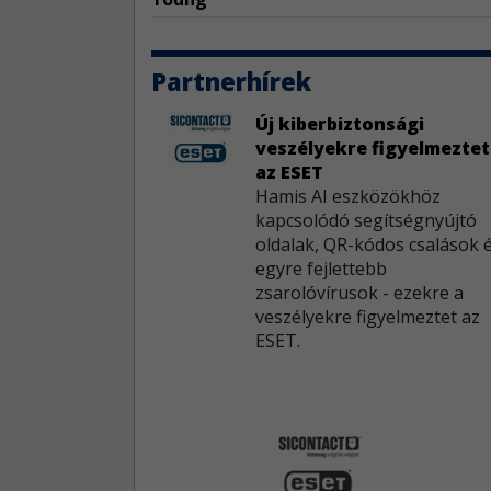
Partnerhírek
Új kiberbiztonsági
veszélyekre figyelmeztet
az ESET
Hamis AI eszközökhöz
kapcsolódó segítségnyújtó
oldalak, QR-kódos csalások 
egyre fejlettebb
zsarolóvírusok - ezekre a
veszélyekre figyelmeztet az
ESET.