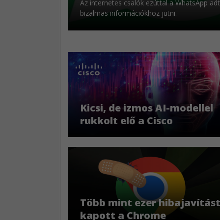
Az internetes csalók ezúttal a WhatsApp adt
bizalmas információkhoz jutni.
Kicsi, de izmos AI-modellel
rukkolt elő a Cisco
​Több mint ezer hibajavítás
kapott a Chrome