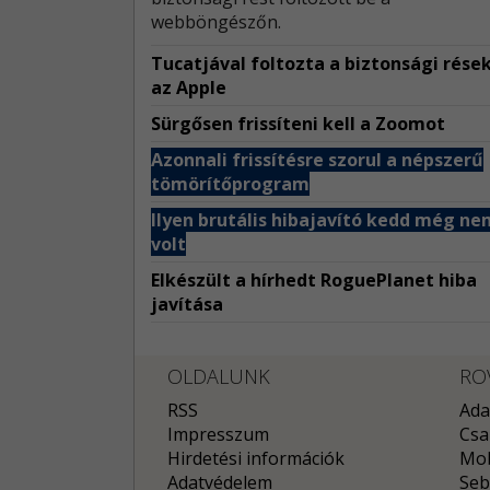
webböngészőn.
Tucatjával foltozta a biztonsági rése
az Apple
Sürgősen frissíteni kell a Zoomot
Azonnali frissítésre szorul a népszerű
tömörítőprogram
Ilyen brutális hibajavító kedd még ne
volt
Elkészült a hírhedt RoguePlanet hiba
javítása
OLDALUNK
RO
RSS
Ada
Impresszum
Csa
Hirdetési információk
Mob
Adatvédelem
Seb