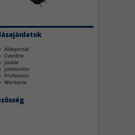
lásajánlatok
Állásportál
Cvonline
Jooble
Jobmonitor
Profession
Workania
özösség