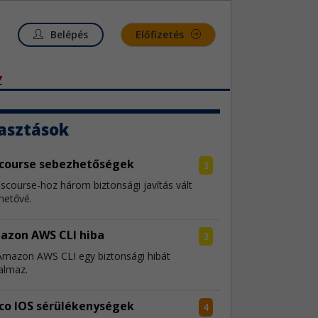
Belépés
Előfizetés
Z
asztások
scourse sebezhetőségek
3
iscourse-hoz három biztonsági javítás vált
hetővé.
azon AWS CLI hiba
3
Amazon AWS CLI egy biztonsági hibát
almaz.
co IOS sérülékenységek
4