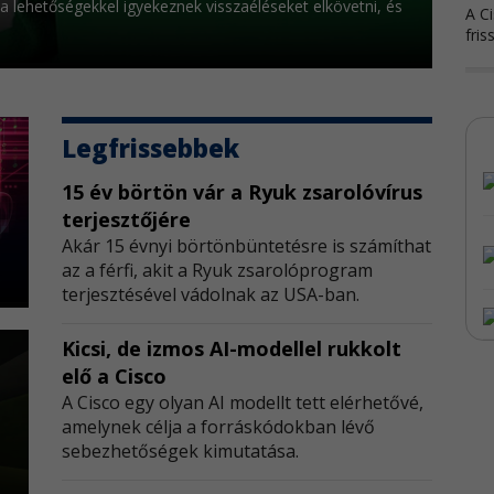
a lehetőségekkel igyekeznek visszaéléseket elkövetni, és
A Ci
fris
PHP
A PH
Legfrissebbek
Sa
15 év börtön vár a Ryuk zsarolóvírus
A S
terjesztőjére
bizt
​Akár 15 évnyi börtönbüntetésre is számíthat
az a férfi, akit a Ryuk zsarolóprogram
Zyx
terjesztésével vádolnak az USA-ban.
A Zy
hál
Kicsi, de izmos AI-modellel rukkolt
elő a Cisco
N-a
A Cisco egy olyan AI modellt tett elérhetővé,
amelynek célja a forráskódokban lévő
Az 
sebezhetőségek kimutatása.
t
fris