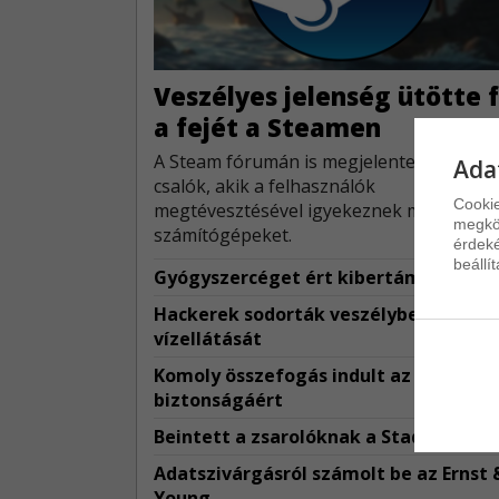
Veszélyes jelenség ütötte f
a fejét a Steamen
A Steam fórumán is megjelentek azok a
Ada
csalók, akik a felhasználók
Cookie
megtévesztésével igyekeznek megfertőz
megkön
számítógépeket.
érdeké
beállí
Gyógyszercéget ért kibertámadás
Hackerek sodorták veszélybe Minnes
vízellátását
Komoly összefogás indult az AI
biztonságáért
Beintett a zsarolóknak a Stadler
Adatszivárgásról számolt be az Ernst 
Young