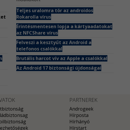
Teljes uralomra tör az androidos
ket
Rokarolla vírus
Érintésmentesen lopja a kártyaadatokat
az NFCShare vírus
Felveszi a kesztyűt az Android a
telefonos csalókkal
m
Brutális harcot vív az Apple a csalókkal
Az Android 17 biztonsági újdonságai
VATOK
PARTNEREK
tbiztonság
Androgeek
ládbiztonsag
Hírposta
ilbiztonság
Hírhányó
ezhetőségek
Hírstart