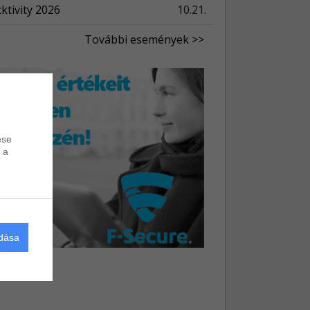
ktivity 2026
10.21.
További események >>
ése
 a
adása