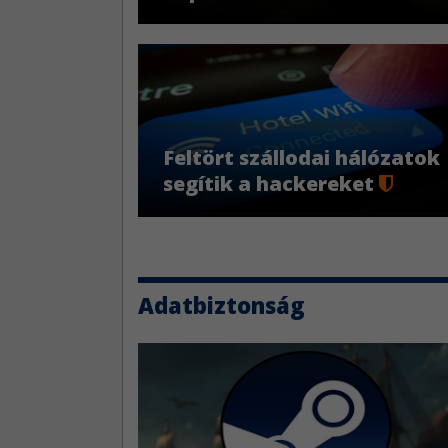
Feltört szállodai hálózatok
segítik a
hackereket
Adatbiztonság