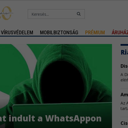
VÍRUSVÉDELEM
MOBILBIZTONSÁG
PRÉMIUM
ÁRUHÁ
Ri
Di
A D
elér
Am
Az 
tart
at indult a WhatsAppon
Cis