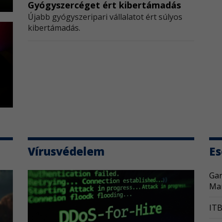
Gyógyszercéget ért kibertámadás
Go
​Újabb gyógyszeripari vállalatot ért súlyos
A G
kibertámadás.
kapo
We
A W
napv
Au
Az 
bizt
Vírusvédelem
E
Gar
Ma
IT