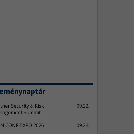
 sérülékenységek
4
o jelentős mennyiségű sebezhetőség miatt
tt frissítést.
eChat sebezhetőségek
3
eeChat kapcsán három biztonsági hiba látott
ilágot.
toCAD sebezhetőségek
3
Autodesk AutoCAD szoftverek három
onsági javítást kaptak.
seménynaptár
További riasztások >>
tner Security & Risk
09.22.
nagement Summit
BN CONF-EXPO 2026
09.24.