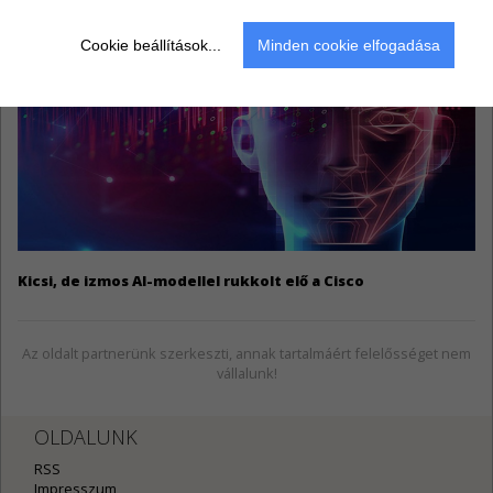
Cookie beállítások...
Minden cookie elfogadása
Kicsi, de izmos AI-modellel rukkolt elő a Cisco
Az oldalt partnerünk szerkeszti, annak tartalmáért felelősséget nem
vállalunk!
OLDALUNK
RSS
Impresszum