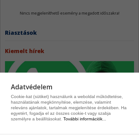
Nincs megjeleníthető esemény a megadott időszakra!
Riasztások
Kiemelt hírek
Adatvédelem
Cookie-kat (sütiket) használunk a weboldal működtetése,
használatának megkönnyítése, elemzése, valamint
releváns ajánlatok, tartalmak megjelenítése érdekében. Ha
egyetért, fogadja el az összes cookie-t vagy szabja
személyre a beállításokat.
További információk...
Újabb csalássorozat indult a WhatsAppon