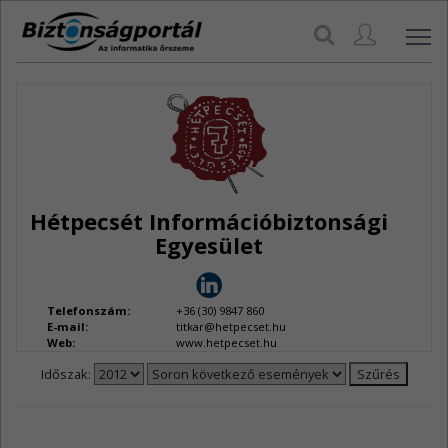
Navi
Hétpecsét Információbiztonsági
Egyesület
Telefonszám:
+36 (30) 9847 860
E-mail:
titkar@hetpecset.hu
Web:
www.hetpecset.hu
Időszak: