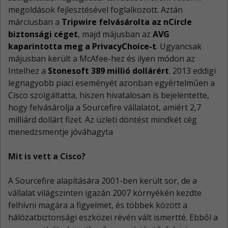
megoldások fejlesztésével foglalkozott. Aztán
márciusban a
Tripwire felvásárolta az nCircle
biztonsági céget
, majd májusban az
AVG
kaparintotta meg a PrivacyChoice-t
. Ugyancsak
májusban került a McAfee-hez és ilyen módon az
Intelhez a
Stonesoft 389 millió dollárért
. 2013 eddigi
legnagyobb piaci eseményét azonban egyértelműen a
Cisco szolgáltatta, hiszen hivatalosan is bejelentette,
hogy felvásárolja a Sourcefire vállalatot, amiért 2,7
milliárd dollárt fizet. Az üzleti döntést mindkét cég
menedzsmentje jóváhagyta
Mit is vett a Cisco?
A Sourcefire alapítására 2001-ben került sor, de a
vállalat világszinten igazán 2007 környékén kezdte
felhívni magára a figyelmet, és többek között a
hálózatbiztonsági eszközei révén vált ismertté. Ebből a