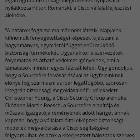
legátfogóbb biztonsági megközelítés nyújtására" -
nyilatkozta Hilton Romanski, a Cisco vállalatfejlesztési
alelnöke.
"A határok fogalma ma már nem létezik. Napjaink
kifinomult fenyegetettségei képesek kijátszani a
hagyományos, egymástól függetlenül működő
biztonsági termékeket. Ugyanakkor a szervezetek
folyamatos és átható védelmet igényelnek, ami a
támadások minden egyes fázisát lefedi. Úgy gondoljuk,
hogy a Sourcefire felvásárlásával az ügyfeleinknek
előnye fog származni az ipar legátfogóbb, szorosan
integrált biztonsági megoldásaiból" - vélekedett
Christopher Young, a Cisco Security Group alelnöke.
Eközben Martin Roesch, a Sourcefire alapítója és
műszaki igazgatója reményének adott hangot annak
kapcsán, hogy a vállalata által elképzelt biztonsági
modellek megvalósítása a Cisco segítségével
felgyorsulhat, és azok a kiterjesztett hálózatok szerves