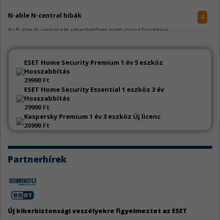
N-able N-central hibák
4
Az N-able N-central két sebezhetőség miatt szorul frissítésre.
Go sérülékenységek
4
ESET Home Security Premium 1 év 5 eszköz
A Go jelentős mennyiségű sebezhetőség miatt kapott frissítést.
Hosszabbítás
29990 Ft
ESET Home Security Essential 1 eszköz 3 év
WeeChat sebezhetőségek
3
Hosszabbítás
A WeeChat kapcsán három biztonsági hiba látott napvilágot.
29990 Ft
Kaspersky Premium 1 év 3 eszköz Új licenc
20990 Ft
AutoCAD sebezhetőségek
3
Az Autodesk AutoCAD szoftverek három biztonsági javítást kaptak.
Partnerhírek
Apache Tomcat biztonsági hiba
3
Az Apache Tomcat egy közepes veszélyességű hiba miatt kapott frissítést.
OpenVPN Server sérülékenységek
3
Új kiberbiztonsági veszélyekre figyelmeztet az ESET