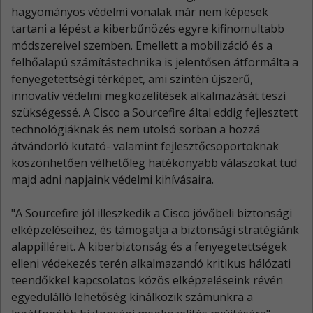
hagyományos védelmi vonalak már nem képesek
tartani a lépést a kiberbűnözés egyre kifinomultabb
módszereivel szemben. Emellett a mobilizáció és a
felhőalapú számítástechnika is jelentősen átformálta a
fenyegetettségi térképet, ami szintén újszerű,
innovatív védelmi megközelítések alkalmazását teszi
szükségessé. A Cisco a Sourcefire által eddig fejlesztett
technológiáknak és nem utolsó sorban a hozzá
átvándorló kutató- valamint fejlesztőcsoportoknak
köszönhetően vélhetőleg hatékonyabb válaszokat tud
majd adni napjaink védelmi kihívásaira.
"A Sourcefire jól illeszkedik a Cisco jövőbeli biztonsági
elképzeléseihez, és támogatja a biztonsági stratégiánk
alappilléreit. A kiberbiztonság és a fenyegetettségek
elleni védekezés terén alkalmazandó kritikus hálózati
teendőkkel kapcsolatos közös elképzeléseink révén
egyedülálló lehetőség kínálkozik számunkra a