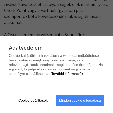
riválist "távolított el" az olyan cégek elől, mint amilyen a
Check Point vagy a Fortinet. Így aztán piaci
szempontokból a következő időszak is izgalmasan
alakulhat.
A Cisco jelenlegi tervei szerint a Sourcefire
felvásárlásával járó üzleti, jogi, pénzügyi folyamatok
még az év vége előtt teljes körűen lezárulnak.
Adatvédelem
Cookie-kat (sütiket) használunk a weboldal működtetése,
használatának megkönnyítése, elemzése, valamint
releváns ajánlatok, tartalmak megjelenítése érdekében. Ha
IRATKOZZON FEL HÍRLEVELÜNKRE!
egyetért, fogadja el az összes cookie-t vagy szabja
személyre a beállításokat.
További információk...
További hírek
Cookie beállítások...
Minden cookie elfogadása