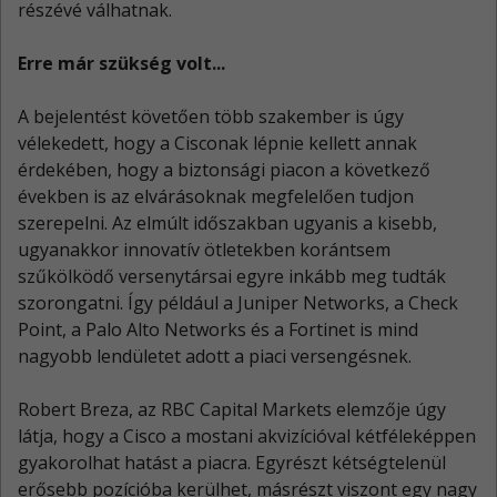
részévé válhatnak.
Erre már szükség volt...
A bejelentést követően több szakember is úgy
vélekedett, hogy a Cisconak lépnie kellett annak
érdekében, hogy a biztonsági piacon a következő
években is az elvárásoknak megfelelően tudjon
szerepelni. Az elmúlt időszakban ugyanis a kisebb,
ugyanakkor innovatív ötletekben korántsem
szűkölködő versenytársai egyre inkább meg tudták
szorongatni. Így például a Juniper Networks, a Check
Point, a Palo Alto Networks és a Fortinet is mind
nagyobb lendületet adott a piaci versengésnek.
Robert Breza, az RBC Capital Markets elemzője úgy
látja, hogy a Cisco a mostani akvizícióval kétféleképpen
gyakorolhat hatást a piacra. Egyrészt kétségtelenül
erősebb pozícióba kerülhet, másrészt viszont egy nagy