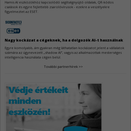
Az OpenVPN Server fejlesztői hat biztonsági résről adtak tájékoztatást.
Hamis AI eszközökhöz kapcsolódó segítségnyújtó oldalak, QR-kódos
csalások és egyre fejlettebb zsarolóvírusok - ezekre a veszélyekre
figyelmeztet az ESET.
Samba sérülékenységek
3
A Samba féltucat sebezhetőségre kapott gyógymódot.
Nagy kockázat a cégeknek, ha a dolgozók AI-t használnak
Egyre komolyabb, ám gyakran még láthatatlan kockázatot jelent a vállalatok
számára az úgynevezett „shadow AI”, vagyis az alkalmazottak mesterséges
intelligencia használata cégen belül.
További partnerhírek >>