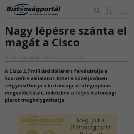
Navi
Nagy lépésre szánta el
magát a Cisco
Szerző: Kristóf Csaba | Utolsó módosítás: 2013.07.24.
A Cisco 2,7 milliárd dollárért felvásárolja a
Sourcefire vállalatot. Ezzel a közeljövőben
felgyorsíthatja a biztonsági stratégiájának
megvalósítását, miközben a teljes biztonsági
piacot megbolygathatja.