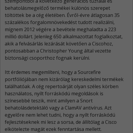
szempontból a következő generációs tűzfalai és
behatolásmegelőző termékei különös szerepet
töltöttek be a cég életében. Évről-évre átlagosan 35
százalékos forgalomnövekedést tudott realizálni,
mígnem 2012 végére a bevétele meghaladta a 223
millió dollárt. Jelenleg 650 alkalmazottat foglalkoztat,
akik a felvásárlás lezárását követően a Ciscohoz,
pontosabban a Christopher Young által vezette
biztonsági csoporthoz fognak kerülni.
Itt érdemes megemlíteni, hogy a Sourcefire
portfóliójában nem kizárólag kereskedelmi termékek
találhatóak. A cég repertoárját olyan széles körben
használatos, nyílt forráskódú megoldások is
színesebbé teszik, mint amilyen a Snort
behatolásdetektáló vagy a ClamAV antivírus. Azt
egyelőre nem lehet tudni, hogy a nyílt forráskódú
fejlesztéseknek mi lesz a sorsa, de állítólag a Cisco
elkötelezte magát ezek fenntartása mellett.