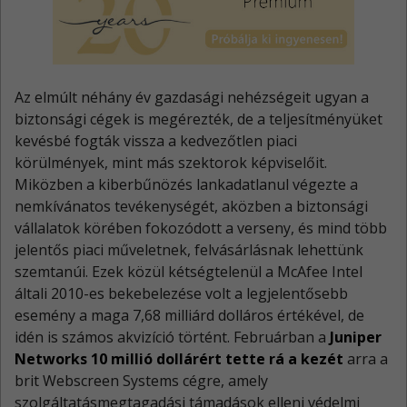
Az elmúlt néhány év gazdasági nehézségeit ugyan a
biztonsági cégek is megérezték, de a teljesítményüket
kevésbé fogták vissza a kedvezőtlen piaci
körülmények, mint más szektorok képviselőit.
Miközben a kiberbűnözés lankadatlanul végezte a
nemkívánatos tevékenységét, aközben a biztonsági
vállalatok körében fokozódott a verseny, és mind több
jelentős piaci műveletnek, felvásárlásnak lehettünk
szemtanúi. Ezek közül kétségtelenül a McAfee Intel
általi 2010-es bekebelezése volt a legjelentősebb
esemény a maga 7,68 milliárd dolláros értékével, de
idén is számos akvizíció történt. Februárban a
Juniper
Networks 10 millió dollárért tette rá a kezét
arra a
brit Webscreen Systems cégre, amely
szolgáltatásmegtagadási támadások elleni védelmi